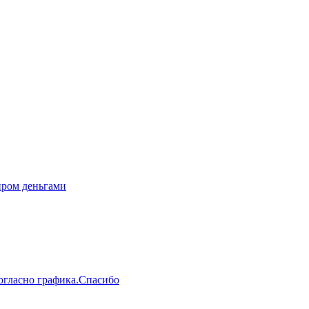
иром деньгами
гласно графика.Спасибо