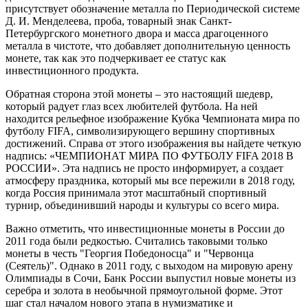
присутствует обозначение металла по Периодической системе
Д. И. Менделеева, проба, товарный знак Санкт-
Петербургского монетного двора и масса драгоценного
металла в чистоте, что добавляет дополнительную ценность
монете, так как это подчеркивает ее статус как
инвестиционного продукта.
Обратная сторона этой монеты – это настоящий шедевр,
который радует глаз всех любителей футбола. На ней
находится рельефное изображение Кубка Чемпионата мира по
футболу FIFA, символизирующего вершину спортивных
достижений. Справа от этого изображения вы найдете четкую
надпись: «ЧЕМПИОНАТ МИРА ПО ФУТБОЛУ FIFA 2018 В
РОССИИ». Эта надпись не просто информирует, а создает
атмосферу праздника, который мы все пережили в 2018 году,
когда Россия принимала этот масштабный спортивный
турнир, объединивший народы и культуры со всего мира.
Важно отметить, что инвестиционные монеты в России до
2011 года были редкостью. Считались таковыми только
монеты в честь "Георгия Победоносца" и "Червонца
(Сеятель)". Однако в 2011 году, с выходом на мировую арену
Олимпиады в Сочи, Банк России выпустил новые монеты из
серебра и золота в необычной прямоугольной форме. Этот
шаг стал началом нового этапа в нумизматике и