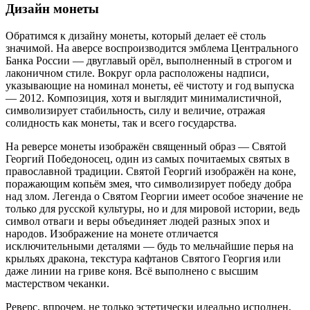
Дизайн монеты
Обратимся к дизайну монеты, который делает её столь
значимой. На аверсе воспроизводится эмблема Центрального
Банка России — двуглавый орёл, выполненный в строгом и
лаконичном стиле. Вокруг орла расположены надписи,
указывающие на номинал монеты, её чистоту и год выпуска
— 2012. Композиция, хотя и выглядит минималистичной,
символизирует стабильность, силу и величие, отражая
солидность как монеты, так и всего государства.
На реверсе монеты изображён священный образ — Святой
Георгий Победоносец, один из самых почитаемых святых в
православной традиции. Святой Георгий изображён на коне,
поражающим копьём змея, что символизирует победу добра
над злом. Легенда о Святом Георгии имеет особое значение не
только для русской культуры, но и для мировой истории, ведь
символ отваги и веры объединяет людей разных эпох и
народов. Изображение на монете отличается
исключительными деталями — будь то мельчайшие перья на
крыльях дракона, текстура кафтанов Святого Георгия или
даже линии на гриве коня. Всё выполнено с высшим
мастерством чеканки.
Реверс, впрочем, не только эстетически идеально исполнен,