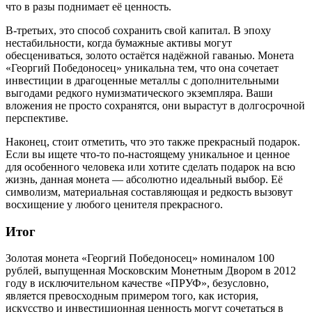
что в разы поднимает её ценность.
В-третьих, это способ сохранить свой капитал. В эпоху
нестабильности, когда бумажные активы могут
обесцениваться, золото остаётся надёжной гаванью. Монета
«Георгий Победоносец» уникальна тем, что она сочетает
инвестиции в драгоценные металлы с дополнительными
выгодами редкого нумизматического экземпляра. Ваши
вложения не просто сохранятся, они вырастут в долгосрочной
перспективе.
Наконец, стоит отметить, что это также прекрасный подарок.
Если вы ищете что-то по-настоящему уникальное и ценное
для особенного человека или хотите сделать подарок на всю
жизнь, данная монета — абсолютно идеальный выбор. Её
символизм, материальная составляющая и редкость вызовут
восхищение у любого ценителя прекрасного.
Итог
Золотая монета «Георгий Победоносец» номиналом 100
рублей, выпущенная Московским Монетным Двором в 2012
году в исключительном качестве «ПРУФ», безусловно,
является превосходным примером того, как история,
искусство и инвестиционная ценность могут сочетаться в