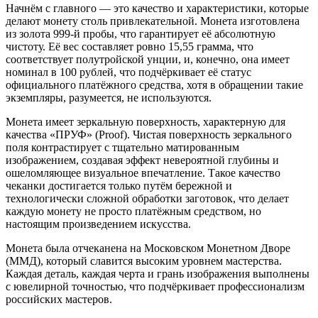
Начнём с главного — это качество и характеристики, которые
делают монету столь привлекательной. Монета изготовлена
из золота 999-й пробы, что гарантирует её абсолютную
чистоту. Её вес составляет ровно 15,55 грамма, что
соответствует полутройской унции, и, конечно, она имеет
номинал в 100 рублей, что подчёркивает её статус
официального платёжного средства, хотя в обращении такие
экземпляры, разумеется, не используются.
Монета имеет зеркальную поверхность, характерную для
качества «ПРУФ» (Proof). Чистая поверхность зеркального
поля контрастирует с тщательно матированным
изображением, создавая эффект невероятной глубины и
ошеломляющее визуальное впечатление. Такое качество
чеканки достигается только путём бережной и
технологически сложной обработки заготовок, что делает
каждую монету не просто платёжным средством, но
настоящим произведением искусства.
Монета была отчеканена на Московском Монетном Дворе
(ММД), который славится высоким уровнем мастерства.
Каждая деталь, каждая черта и грань изображения выполнены
с ювелирной точностью, что подчёркивает профессионализм
российских мастеров.