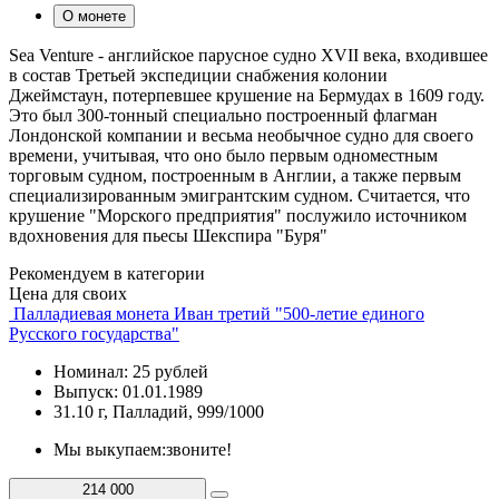
О монете
Sea Venture - английское парусное судно XVII века, входившее
в состав Третьей экспедиции снабжения колонии
Джеймстаун, потерпевшее крушение на Бермудах в 1609 году.
Это был 300-тонный специально построенный флагман
Лондонской компании и весьма необычное судно для своего
времени, учитывая, что оно было первым одноместным
торговым судном, построенным в Англии, а также первым
специализированным эмигрантским судном. Считается, что
крушение "Морского предприятия" послужило источником
вдохновения для пьесы Шекспира "Буря"
Рекомендуем в категории
Цена для своих
Палладиевая монета Иван третий "500-летие единого
Русского государства"
Номинал: 25 рублей
Выпуск: 01.01.1989
31.10 г, Палладий, 999/1000
Мы выкупаем:
звоните!
214 000