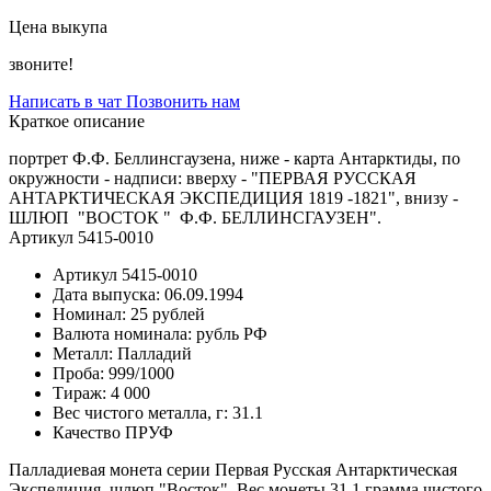
Цена выкупа
звоните!
Написать в чат
Позвонить нам
Краткое описание
портрет Ф.Ф. Беллинсгаузена, ниже - карта Антарктиды, по
окружности - надписи: вверху - "ПЕРВАЯ РУССКАЯ
АНТАРКТИЧЕСКАЯ ЭКСПЕДИЦИЯ 1819 -1821", внизу -
ШЛЮП "ВОСТОК " Ф.Ф. БЕЛЛИНСГАУЗЕН".
Артикул 5415-0010
Артикул
5415-0010
Дата выпуска:
06.09.1994
Номинал:
25 рублей
Валюта номинала:
рубль РФ
Металл:
Палладий
Проба:
999/1000
Тираж:
4 000
Вес чистого металла, г:
31.1
Качество
ПРУФ
Палладиевая монета серии Первая Русская Антарктическая
Экспедиция, шлюп "Восток" .Вес монеты 31.1 грамма чистого