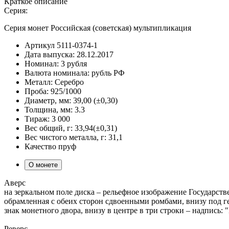
Краткое описание
Серия:
Серия монет Российская (советская) мультипликация
Артикул
5111-0374-1
Дата выпуска:
28.12.2017
Номинал:
3 рубля
Валюта номинала:
рубль РФ
Металл:
Серебро
Проба:
925/1000
Диаметр, мм:
39,00 (±0,30)
Толщина, мм:
3.3
Тираж:
3 000
Вес общий, г:
33,94(±0,31)
Вес чистого металла, г:
31,1
Качество
пруф
О монете
Аверс
на зеркальном поле диска – рельефное изображение Государ
обрамленная с обеих сторон сдвоенными ромбами, внизу под ге
знак монетного двора, внизу в центре в три строки – надпись
Реверс