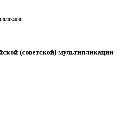
ьтипликации
йской (советской) мультипликации