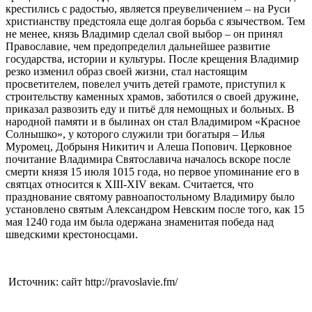
крестились с радостью, является преувеличением – на Руси
христианству предстояла еще долгая борьба с язычеством. Тем
не менее, князь Владимир сделал свой выбор – он принял
Православие, чем предопределил дальнейшее развитие
государства, истории и культуры. После крещения Владимир
резко изменил образ своей жизни, стал настоящим
просветителем, повелел учить детей грамоте, приступил к
строительству каменных храмов, заботился о своей дружине,
приказал развозить еду и питьё для немощных и больных. В
народной памяти и в былинах он стал Владимиром «Красное
Солнышко», у которого служили три богатыря – Илья
Муромец, Добрыня Никитич и Алеша Попович. Церковное
почитание Владимира Святославича началось вскоре после
смерти князя 15 июля 1015 года, но первое упоминание его в
святцах относится к XIII-XIV векам. Считается, что
празднование святому равноапостольному Владимиру было
установлено святым Александром Невским после того, как 15
мая 1240 года им была одержана знаменитая победа над
шведскими крестоносцами.
Источник: сайт http://pravoslavie.fm/