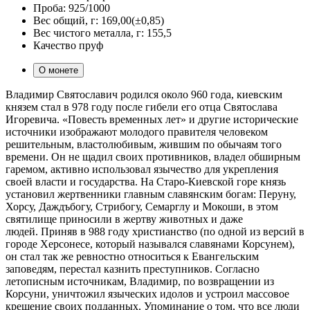
Проба:
925/1000
Вес общий, г:
169,00(±0,85)
Вес чистого металла, г:
155,5
Качество
пруф
О монете
Владимир Святославич родился около 960 года, киевским
князем стал в 978 году после гибели его отца Святослава
Игоревича. «Повесть временных лет» и другие исторические
источники изображают молодого правителя человеком
решительным, властолюбивым, жившим по обычаям того
времени. Он не щадил своих противников, владел обширным
гаремом, активно использовал язычество для укрепления
своей власти и государства. На Старо-Киевской горе князь
установил жертвенники главным славянским богам: Перуну,
Хорсу, Даждъбогу, Стрибогу, Семарглу и Мокоши, в этом
святилище приносили в жертву животных и даже
людей. Приняв в 988 году христианство (по одной из версий в
городе Херсонесе, который назывался славянами Корсунем),
он стал так же ревностно относиться к Евангельским
заповедям, перестал казнить преступников. Согласно
летописным источникам, Владимир, по возвращении из
Корсуни, уничтожил языческих идолов и устроил массовое
крещение своих подданных. Упоминание о том, что все люди