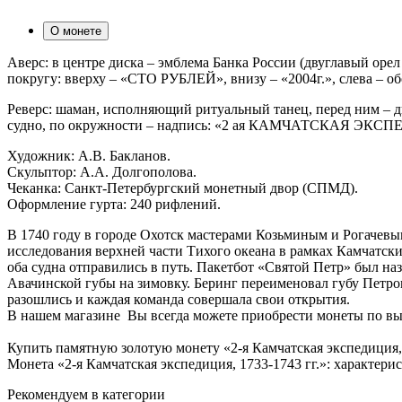
О монете
Аверс: в центре диска – эмблема Банка России (двуглавый о
покругу: вверху – «СТО РУБЛЕЙ», внизу – «2004г.», слева – об
Реверс: шаман, исполняющий ритуальный танец, перед ним – дво
судно, по окружности – надпись: «2 ая КАМЧАТСКАЯ ЭКС
Художник: А.В. Бакланов.
Скульптор: А.А. Долгополова.
Чеканка: Санкт-Петербургский монетный двор (СПМД).
Оформление гурта: 240 рифлений.
В 1740 году в городе Охотск мастерами Козьминым и Рогачевы
исследования верхней части Тихого океана в рамках Камчатски
оба судна отправились в путь. Пакетбот «Святой Петр» был наз
Авачинской губы на зимовку. Беринг переименовал губу Петроп
разошлись и каждая команда совершала свои открытия.
В нашем магазине Вы всегда можете приобрести монеты по вы
Купить памятную золотую монету «2-я Камчатская экспедиция, 
Монета «2-я Камчатская экспедиция, 1733-1743 гг.»: характер
Рекомендуем в категории