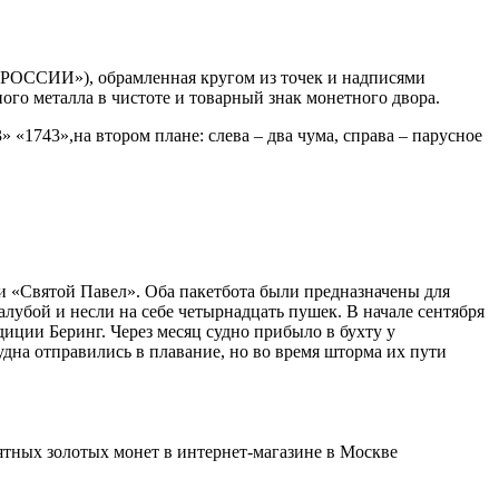
 РОССИИ»), обрамленная кругом из точек и надписями
ного металла в чистоте и товарный знак монетного двора.
 «1743»,на втором плане: слева – два чума, справа – парусное
и «Святой Павел». Оба пакетбота были предназначены для
лубой и несли на себе четырнадцать пушек. В начале сентября
диции Беринг. Через месяц судно прибыло в бухту у
дна отправились в плавание, но во время шторма их пути
мятных золотых монет в интернет-магазине в Москве