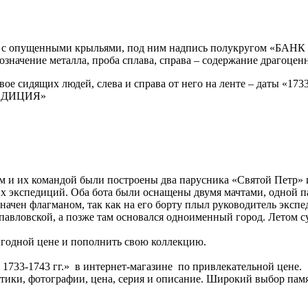
рел с опущенными крыльями, под ним надпись полукругом «БАНК
означение металла, проба сплава, справа – содержание драгоцен
е сидящих людей, слева и справа от него на ленте – даты «1733»
ПЕДИЦИЯ»
м и их командой были построены два парусника «Святой Петр» 
х экспедиций. Оба бота были оснащены двумя мачтами, одной па
начен флагманом, так как на его борту плыл руководитель экспе
авловской, а позже там основался одноименный город. Летом су
годной цене и пополнить свою коллекцию.
1733-1743 гг.» в интернет-магазине по привлекательной цене.
истики, фотографии, цена, серия и описание. Широкий выбор па