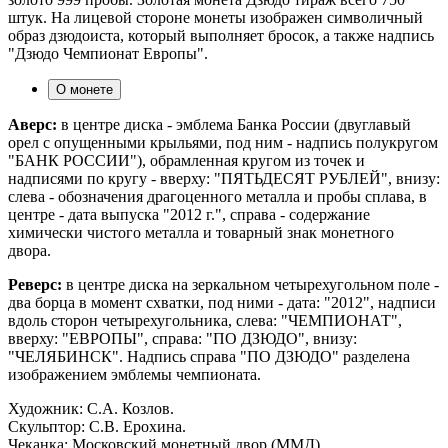
штук. На лицевой стороне монеты изображен символичный
образ дзюдоиста, который выполняет бросок, а также надпись
"Дзюдо Чемпионат Европы".
О монете
Аверс:
в центре диска - эмблема Банка России (двуглавый
орел с опущенными крыльями, под ним - надпись полукругом
"БАНК РОССИИ"), обрамленная кругом из точек и
надписями по кругу - вверху: "ПЯТЬДЕСЯТ РУБЛЕЙ", внизу:
слева - обозначения драгоценного металла и пробы сплава, в
центре - дата выпуска "2012 г.", справа - содержание
химически чистого металла и товарный знак монетного
двора.
Реверс:
в центре диска на зеркальном четырехугольном поле -
два борца в момент схватки, под ними - дата: "2012", надписи
вдоль сторон четырехугольника, слева: "ЧЕМПИОНАТ",
вверху: "ЕВРОПЫ", справа: "ПО ДЗЮДО", внизу:
"ЧЕЛЯБИНСК". Надпись справа "ПО ДЗЮДО" разделена
изображением эмблемы чемпионата.
Художник: С.А. Козлов.
Скульптор: С.В. Ерохина.
Чеканка: Московский монетный двор (ММД).