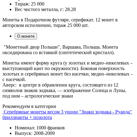
Тираж:
25 000
Вес чистого металла, г:
28.28
Монеты в Подарочном футляре, серификат. 12 монет в
авторском исполнении, тираж 25 000 шт.
О монете
"Монетный двор Польши", Варшава, Польша. Монета
оксидирована со вставкой (синтетический кристалл).
Монеты имеют форму круга (у золотых и медно–никелевых –
выступающий кант по окружности). Боковая поверхность
золотых и серебряных монет без насечки, медно–никелевых –
с насечкой.
Аверс: в центре в обрамлении круга, состоящего из 12
символов знаков зодиака, — изображение Солнца и Луны,
под ним – астрологические знаки
Рекомендуем в категории
Серебряные монеты весом 3 унции "Знаки зодиака - Руанда"
бриллианты + позолота
Номинал: 1000 франков
Выпуск: 2008-2009