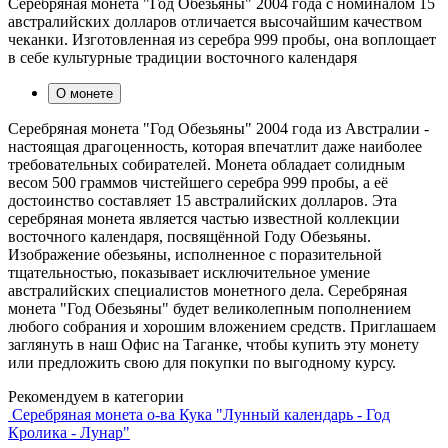
Серебряная монета "Год Обезьяны" 2004 года с номиналом 15
австралийских долларов отличается высочайшим качеством
чеканки. Изготовленная из серебра 999 пробы, она воплощает
в себе культурные традиции восточного календаря
О монете
Серебряная монета "Год Обезьяны" 2004 года из Австралии -
настоящая драгоценность, которая впечатлит даже наиболее
требовательных собирателей. Монета обладает солидным
весом 500 граммов чистейшего серебра 999 пробы, а её
достоинство составляет 15 австралийских долларов. Эта
серебряная монета является частью известной коллекции
восточного календаря, посвящённой Году Обезьяны.
Изображение обезьяны, исполненное с поразительной
тщательностью, показывает исключительное умение
австралийских специалистов монетного дела. Серебряная
монета "Год Обезьяны" будет великолепным пополнением
любого собрания и хорошим вложением средств. Приглашаем
заглянуть в наш Офис на Таганке, чтобы купить эту монету
или предложить свою для покупки по выгодному курсу.
Рекомендуем в категории
Серебряная монета о-ва Кука "Лунный календарь - Год
Кролика - Лунар"