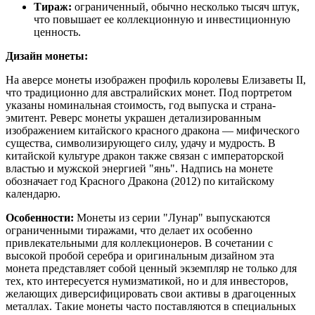
Тираж:
ограниченный, обычно несколько тысяч штук,
что повышает ее коллекционную и инвестиционную
ценность.
Дизайн монеты:
На аверсе монеты изображен профиль королевы Елизаветы II,
что традиционно для австралийских монет. Под портретом
указаны номинальная стоимость, год выпуска и страна-
эмитент. Реверс монеты украшен детализированным
изображением китайского красного дракона — мифического
существа, символизирующего силу, удачу и мудрость. В
китайской культуре дракон также связан с императорской
властью и мужской энергией "янь". Надпись на монете
обозначает год Красного Дракона (2012) по китайскому
календарю.
Особенности:
Монеты из серии "Лунар" выпускаются
ограниченными тиражами, что делает их особенно
привлекательными для коллекционеров. В сочетании с
высокой пробой серебра и оригинальным дизайном эта
монета представляет собой ценный экземпляр не только для
тех, кто интересуется нумизматикой, но и для инвесторов,
желающих диверсифицировать свои активы в драгоценных
металлах. Такие монеты часто поставляются в специальных