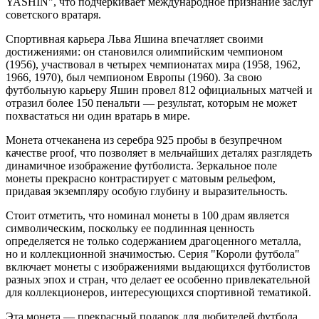
YASHIN", что подчеркивает международное признание заслуг
советского вратаря.
Спортивная карьера Льва Яшина впечатляет своими
достижениями: он становился олимпийским чемпионом
(1956), участвовал в четырех чемпионатах мира (1958, 1962,
1966, 1970), был чемпионом Европы (1960). За свою
футбольную карьеру Яшин провел 812 официальных матчей и
отразил более 150 пенальти — результат, которым не может
похвастаться ни один вратарь в мире.
Монета отчеканена из серебра 925 пробы в безупречном
качестве proof, что позволяет в мельчайших деталях разглядеть
динамичное изображение футболиста. Зеркальное поле
монеты прекрасно контрастирует с матовым рельефом,
придавая экземпляру особую глубину и выразительность.
Стоит отметить, что номинал монеты в 100 драм является
символическим, поскольку ее подлинная ценность
определяется не только содержанием драгоценного металла,
но и коллекционной значимостью. Серия "Короли футбола"
включает монеты с изображениями выдающихся футболистов
разных эпох и стран, что делает ее особенно привлекательной
для коллекционеров, интересующихся спортивной тематикой.
Эта монета — прекрасный подарок для любителей футбола,