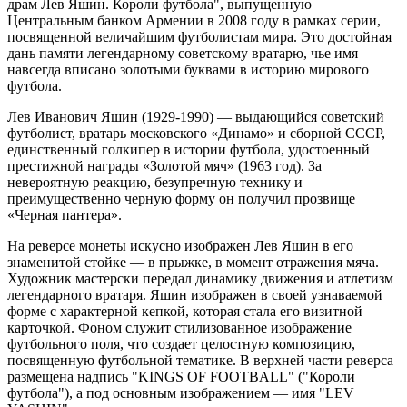
драм Лев Яшин. Короли футбола", выпущенную
Центральным банком Армении в 2008 году в рамках серии,
посвященной величайшим футболистам мира. Это достойная
дань памяти легендарному советскому вратарю, чье имя
навсегда вписано золотыми буквами в историю мирового
футбола.
Лев Иванович Яшин (1929-1990) — выдающийся советский
футболист, вратарь московского «Динамо» и сборной СССР,
единственный голкипер в истории футбола, удостоенный
престижной награды «Золотой мяч» (1963 год). За
невероятную реакцию, безупречную технику и
преимущественно черную форму он получил прозвище
«Черная пантера».
На реверсе монеты искусно изображен Лев Яшин в его
знаменитой стойке — в прыжке, в момент отражения мяча.
Художник мастерски передал динамику движения и атлетизм
легендарного вратаря. Яшин изображен в своей узнаваемой
форме с характерной кепкой, которая стала его визитной
карточкой. Фоном служит стилизованное изображение
футбольного поля, что создает целостную композицию,
посвященную футбольной тематике. В верхней части реверса
размещена надпись "KINGS OF FOOTBALL" ("Короли
футбола"), а под основным изображением — имя "LEV