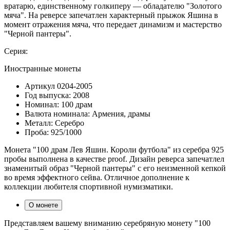
вратарю, единственному голкиперу — обладателю "Золотого
мяча". На реверсе запечатлен характерный прыжок Яшина в
момент отражения мяча, что передает динамизм и мастерство
"Черной пантеры".
Серия:
Иностранные монеты
Артикул
0204-2005
Год выпуска:
2008
Номинал:
100 драм
Валюта номинала:
Армения, драмы
Металл:
Серебро
Проба:
925/1000
Монета "100 драм Лев Яшин. Короли футбола" из серебра 925
пробы выполнена в качестве proof. Дизайн реверса запечатлел
знаменитый образ "Черной пантеры" с его неизменной кепкой
во время эффектного сейва. Отличное дополнение к
коллекции любителя спортивной нумизматики.
О монете
Представляем вашему вниманию серебряную монету "100