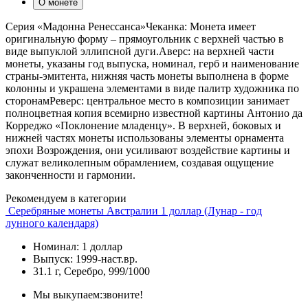
О монете
Серия «Мадонна Ренессанса»Чеканка: Монета имеет
оригинальную форму – прямоугольник с верхней частью в
виде выпуклой эллипсной дуги.Аверс: на верхней части
монеты, указаны год выпуска, номинал, герб и наименование
страны-эмитента, нижняя часть монеты выполнена в форме
колонны и украшена элементами в виде палитр художника по
сторонамРеверс: центральное место в композиции занимает
полноцветная копия всемирно известной картины Антонио да
Корреджо «Поклонение младенцу». В верхней, боковых и
нижней частях монеты использованы элементы орнамента
эпохи Возрождения, они усиливают воздействие картины и
служат великолепным обрамлением, создавая ощущение
законченности и гармонии.
Рекомендуем в категории
Серебряные монеты Австралии 1 доллар (Лунар - год
лунного календаря)
Номинал: 1 доллар
Выпуск: 1999-наст.вр.
31.1 г, Серебро, 999/1000
Мы выкупаем:
звоните!