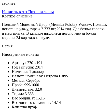
звоните!
Написать в чат
Позвонить нам
Краткое описание
Польский Монетный Двор, (Mennica Polska), Warsaw, Польша,
нонета на удачу, тираж 3 333 шт,2014 год. Две божьи коровки
и маргаритка. В капсуле находится позолоченная божья
коровка 24 карата,в капсуле.
Серия:
Иностранные монеты
Артикул
2301-1911
Год выпуска:
2014
Номинал:
1 доллар
Валюта номинала:
Острова Ниуэ
Металл:
Серебро
Проба:
999/1000
Диаметр, мм:
32,0
Тираж:
3 333
Вес общий, г:
15,15
Вес чистого металла, г:
14,14
Качество
пруф