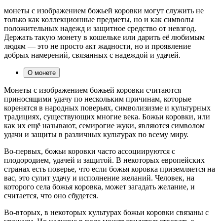
монеты с изображением божьей коровки могут служить не
только как коллекционные предметы, но и как символы
положительных надежд и защитное средство от невзгод.
Держать такую монету в кошельке или дарить её любимым
людям — это не просто акт жадности, но и проявление
добрых намерений, связанных с надеждой и удачей.
О монете
Монеты с изображением божьей коровки считаются
приносящими удачу по нескольким причинам, которые
коренятся в народных поверьях, символизизме и культурных
традициях, существующих многие века. Божьи коровки, или
как их ещё называют, семирогие жуки, являются символом
удачи и защиты в различных культурах по всему миру.
Во-первых, божьи коровки часто ассоциируются с
плодородием, удачей и защитой. В некоторых европейских
странах есть поверье, что если божья коровка приземляется на
вас, это сулит удачу и исполнение желаний. Человек, на
которого села божья коровка, может загадать желание, и
считается, что оно сбудется.
Во-вторых, в некоторых культурах божьи коровки связаны с