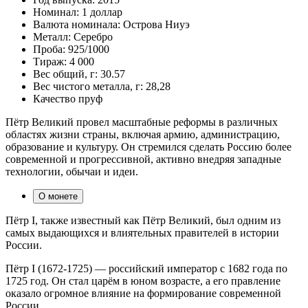
Номинал:
1 доллар
Валюта номинала:
Острова Ниуэ
Металл:
Серебро
Проба:
925/1000
Тираж:
4 000
Вес общий, г:
30.57
Вес чистого металла, г:
28,28
Качество
пруф
Пётр Великий провел масштабные реформы в различных
областях жизни страны, включая армию, администрацию,
образование и культуру. Он стремился сделать Россию более
современной и прогрессивной, активно внедряя западные
технологии, обычаи и идеи.
О монете
Пётр I, также известный как Пётр Великий, был одним из
самых выдающихся и влиятельных правителей в истории
России.
Пётр I (1672-1725) — российский император с 1682 года по
1725 год. Он стал царём в юном возрасте, а его правление
оказало огромное влияние на формирование современной
России.