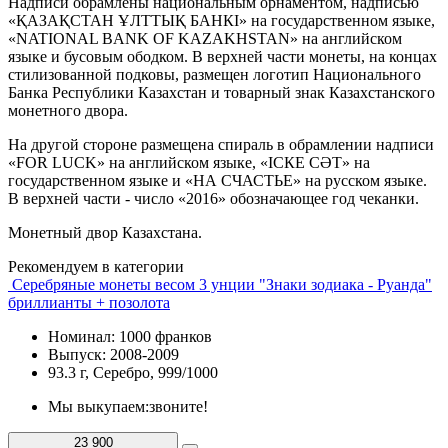
Надписи обрамлены национальным орнаментом, надписью
«ҚАЗАҚСТАН ҰЛТТЫҚ БАНКІ» на государственном языке,
«NATIONAL BANK OF KAZAKHSTAN» на английском
языке и бусовым ободком. В верхней части монеты, на концах
стилизованной подковы, размещен логотип Национального
Банка Республики Казахстан и товарный знак Казахстанского
монетного двора.
На другой стороне размещена спираль в обрамлении надписи
«FOR LUCK» на английском языке, «ІСКЕ СӘТ» на
государственном языке и «НА СЧАСТЬЕ» на русском языке.
В верхней части - число «2016» обозначающее год чеканки.
Монетный двор Казахстана.
Рекомендуем в категории
Серебряные монеты весом 3 унции "Знаки зодиака - Руанда"
бриллианты + позолота
Номинал: 1000 франков
Выпуск: 2008-2009
93.3 г, Серебро, 999/1000
Мы выкупаем:
звоните!
23 900