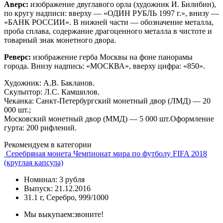
Аверс:
изображение двуглавого орла (художник И. Билибин),
по кругу надписи: вверху — «ОДИН РУБЛЬ 1997 г.», внизу —
«БАНК РОССИИ». В нижней части — обозначение металла,
проба сплава, содержание драгоценного металла в чистоте и
товарный знак монетного двора.
Реверс:
изображение герба Москвы на фоне панорамы
города. Внизу надпись: «МОСКВА», вверху цифра: «850».
Художник: А.В. Бакланов.
Скульптор: Л.С. Камшилов.
Чеканка: Санкт-Петербургский монетный двор (ЛМД) — 20
000 шт.;
Московский монетный двор (ММД) — 5 000 шт.Оформление
гурта: 200 рифлений.
Рекомендуем в категории
Серебряная монета Чемпионат мира по футболу FIFA 2018
(круглая капсула)
Номинал: 3 рубля
Выпуск: 21.12.2016
31.1 г, Серебро, 999/1000
Мы выкупаем:
звоните!