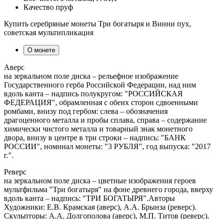
Качество
пруф
Купить серебряные монеты Три богатыря и Винни пух,
советская мультипликация
О монете
Аверс
на зеркальном поле диска – рельефное изображение
Государственного герба Российской Федерации, над ним
вдоль канта – надпись полукругом: "РОССИЙСКАЯ
ФЕДЕРАЦИЯ", обрамленная с обеих сторон сдвоенными
ромбами, внизу под гербом: слева – обозначения
драгоценного металла и пробы сплава, справа – содержание
химически чистого металла и товарный знак монетного
двора, внизу в центре в три строки – надпись: "БАНК
РОССИИ", номинал монеты: "3 РУБЛЯ", год выпуска: "2017
г.".
Реверс
на зеркальном поле диска – цветные изображения героев
мультфильма "Три богатыря" на фоне древнего города, вверху
вдоль канта – надпись: "ТРИ БОГАТЫРЯ".Авторы
Художники: Е.В. Крамская (аверс), А.А. Брынза (реверс).
Скульпторы: А.А. Долгополова (аверс), М.П. Титов (реверс).