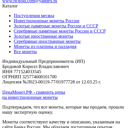
www.ricgold.com@yandex.ru
Каталог
Поступления месяца
Инвестиционные монеты России
Золотые памятные монеты России и СССР
Серебряные памятные монеты России и СССР
Золотые иностранные монеты
Серебряные иностранные монеты
Монеты из платины и палладия
Все монеты
Индивидуальный Предприниматель (ИП)
Бродовой Кирилл Владиславович
ИНН 771524033545
ОГРНИП 325774600101700
Лицензия №Л023-00119-77/01977728 от 12.03.25 г.
ЦенаМонет.РФ - сравнить цены
на инвестиционные монеты
Подтверждаем, что все монеты, которые мы продаем, прошли
нашу экспертную оценку.
Монеты соответствуют качеству и описанию, указанным на
сайте Банка России. Мы обладаем достаточным опытом