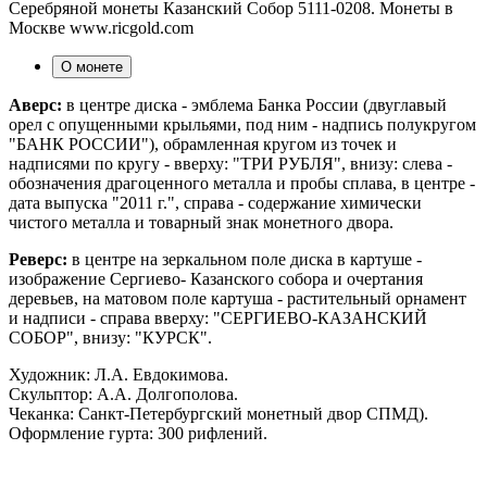
Серебряной монеты Казанский Собор 5111-0208. Монеты в
Москве www.ricgold.com
О монете
Аверс:
в центре диска - эмблема Банка России (двуглавый
орел с опущенными крыльями, под ним - надпись полукругом
"БАНК РОССИИ"), обрамленная кругом из точек и
надписями по кругу - вверху: "ТРИ РУБЛЯ", внизу: слева -
обозначения драгоценного металла и пробы сплава, в центре -
дата выпуска "2011 г.", справа - содержание химически
чистого металла и товарный знак монетного двора.
Реверс:
в центре на зеркальном поле диска в картуше -
изображение Сергиево- Казанского собора и очертания
деревьев, на матовом поле картуша - растительный орнамент
и надписи - справа вверху: "СЕРГИЕВО-КАЗАНСКИЙ
СОБОР", внизу: "КУРСК".
Художник: Л.А. Евдокимова.
Скульптор: А.А. Долгополова.
Чеканка: Санкт-Петербургский монетный двор СПМД).
Оформление гурта: 300 рифлений.