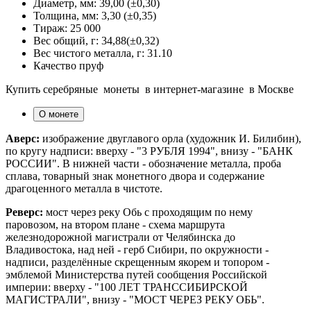
Диаметр, мм:
39,00 (±0,30)
Толщина, мм:
3,30 (±0,35)
Тираж:
25 000
Вес общий, г:
34,88(±0,32)
Вес чистого металла, г:
31.10
Качество
пруф
Купить серебряные монеты в интернет-магазине в Москве
О монете
Аверс:
изображение двуглавого орла (художник И. Билибин),
по кругу надписи: вверху - "3 РУБЛЯ 1994", внизу - "БАНК
РОССИИ". В нижней части - обозначение металла, проба
сплава, товарный знак монетного двора и содержание
драгоценного металла в чистоте.
Реверс:
мост через реку Обь с проходящим по нему
паровозом, на втором плане - схема маршрута
железнодорожной магистрали от Челябинска до
Владивостока, над ней - герб Сибири, по окружности -
надписи, разделённые скрещенным якорем и топором -
эмблемой Министерства путей сообщения Российской
империи: вверху - "100 ЛЕТ ТРАНССИБИРСКОЙ
МАГИСТРАЛИ", внизу - "МОСТ ЧЕРЕЗ РЕКУ ОБЬ".