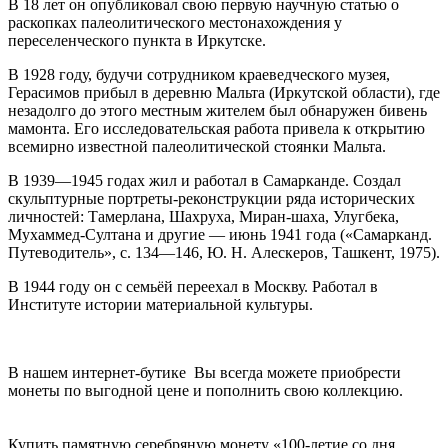
В 18 лет он опубликовал свою первую научную статью о
раскопках палеолитического местонахождения у
переселенческого пункта в Иркутске.
В 1928 году, будучи сотрудником краеведческого музея,
Герасимов прибыл в деревню Мальта (Иркутской области), где
незадолго до этого местным жителем был обнаружен бивень
мамонта. Его исследовательская работа привела к открытию
всемирно известной палеолитической стоянки Мальта.
В 1939—1945 годах жил и работал в Самарканде. Создал
скульптурные портреты-реконструкции ряда исторических
личностей: Тамерлана, Шахруха, Миран-шаха, Улугбека,
Мухаммед-Султана и другие — июнь 1941 года («Самарканд.
Путеводитель», с. 134—146, Ю. Н. Алескеров, Ташкент, 1975).
В 1944 году он с семьёй переехал в Москву. Работал в
Институте истории материальной культуры.
В нашем интернет-бутике Вы всегда можете приобрести
монеты по выгодной цене и пополнить свою коллекцию.
Купить памятную серебряную монету «100-летие со дня