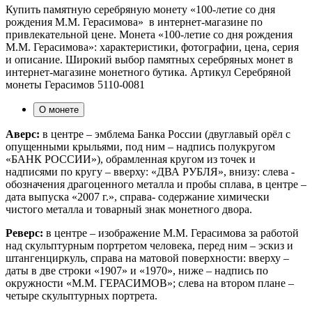
Купить памятную серебряную монету «100-летие со дня
рождения М.М. Герасимова» в интернет-магазине по
привлекательной цене. Монета «100-летие со дня рождения
М.М. Герасимова»: характеристики, фотографии, цена, серия
и описание. Широкий выбор памятных серебряных монет в
интернет-магазине монетного бутика. Артикул Серебряной
монеты Герасимов 5110-0081
О монете
Аверс:
в центре – эмблема Банка России (двуглавый орёл с
опущенными крыльями, под ним – надпись полукругом
«БАНК РОССИИ»), обрамленная кругом из точек и
надписями по кругу – вверху: «ДВА РУБЛЯ», внизу: слева -
обозначения драгоценного металла и пробы сплава, в центре –
дата выпуска «2007 г.», справа- содержание химически
чистого металла и товарный знак монетного двора.
Реверс:
в центре – изображение М.М. Герасимова за работой
над скульптурным портретом человека, перед ним – эскиз и
штангенциркуль, справа на матовой поверхности: вверху –
даты в две строки «1907» и «1970», ниже – надпись по
окружности «М.М. ГЕРАСИМОВ»; слева на втором плане –
четыре скульптурных портрета.