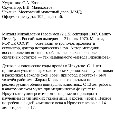
Художник: С.А. Козлов.
Скульптор: В.В. Малокостов.
Чеканка: Московский монетный двор (ММД).
Оформление гурта: 195 рифлений.
Михаил Михайлович Герасимов (2 (15) сентября 1907, Санкт-
Петербург, Российская империя — 21 июля 1970, Москва,
РСФСР, СССР) — советский антрополог, археолог и
скульптор, доктор исторических наук. Автор методики
восстановления внешнего облика человека на основе
скелетных остатков — так называемого «метода Герасимова».
Детские и юношеские годы провёл в Иркутске. С 11 лет
принимал участие в археологических раскопках — участвовал
в раскопках Верхоленской Горы (пригород Иркутска). Был
увлечён работами Жоржа Кювье и его опытами по
реконструкции облика вымерших животных. С 13 лет работал
в анатомическом музее при медицинском факультете
Иркутского университета, много времени проводил за
изучением связи мягких тканей лица и костей черепа. Первое
погребение людей каменного века в Иркутске вскрыл в 14
лет, второе — в 17.