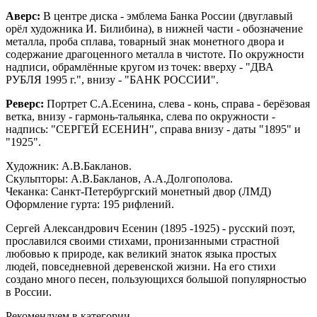
Аверс:
В центре диска - эмблема Банка России (двуглавый
орёл художника И. Билибина), в нижней части - обозначение
металла, проба сплава, товарный знак монетного двора и
содержание драгоценного металла в чистоте. По окружности
надписи, обрамлённые кругом из точек: вверху - "ДВА
РУБЛЯ 1995 г.", внизу - "БАНК РОССИИ".
Реверс:
Портрет С.А.Есенина, слева - конь, справа - берёзовая
ветка, внизу - гармонь-тальянка, слева по окружности -
надпись: "СЕРГЕЙ ЕСЕНИН", справа внизу - даты "1895" и
"1925".
Художник: А.В.Бакланов.
Скульпторы: А.В.Бакланов, А.А.Долгополова.
Чеканка: Санкт-Петербургский монетный двор (ЛМД)
Оформление гурта: 195 рифлений.
Сергей Александрович Есенин (1895 -1925) - русский поэт,
прославился своими стихами, пронизанными страстной
любовью к природе, как великий знаток языка простых
людей, повседневной деревенской жизни. На его стихи
создано много песен, пользующихся большой популярностью
в России.
Рекомендуем в категории