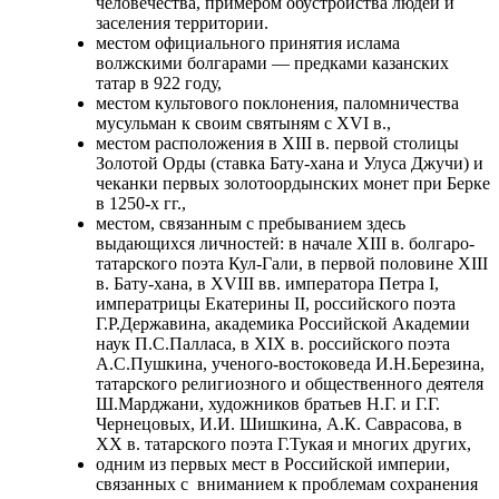
человечества, примером обустройства людей и
заселения территории.
местом официального принятия ислама
волжскими болгарами — предками казанских
татар в 922 году,
местом культового поклонения, паломничества
мусульман к своим святыням с
XVI в.,
местом расположения в
XIII в. первой столицы
Золотой Орды (ставка Бату-хана и Улуса Джучи) и
чеканки первых золотоордынских монет при Берке
в 1250-х гг.,
местом, связанным с пребыванием здесь
выдающихся личностей: в начале
XIII в. болгаро-
татарского поэта Кул-Гали, в первой половине XIII
в. Бату-хана, в XVIII вв. императора Петра I,
императрицы Екатерины II, российского поэта
Г.Р.Державина, академика Российской Академии
наук П.С.Палласа, в XIX в. российского поэта
А.С.Пушкина, ученого-востоковеда И.Н.Березина,
татарского религиозного и общественного деятеля
Ш.Марджани, художников братьев Н.Г. и Г.Г.
Чернецовых, И.И. Шишкина, А.К. Саврасова, в
XX в. татарского поэта Г.Тукая и многих других,
одним из первых мест в Российской империи,
связанных с вниманием к проблемам сохранения