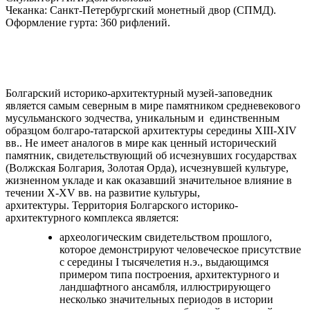
Чеканка: Санкт-Петербургский монетный двор (СПМД).
Оформление гурта: 360 рифлений.
Болгарский историко-архитектурный музей-заповедник
является самым северным в мире памятником средневекового
мусульманского зодчества, уникальным и единственным
образцом болгаро-татарской архитектуры середины XIII-XIV
вв.. Не имеет аналогов в мире как ценный исторический
памятник, свидетельствующий об исчезнувших государствах
(Волжская Болгария, Золотая Орда), исчезнувшей культуре,
жизненном укладе и как оказавший значительное влияние в
течении X-XV вв. на развитие культуры,
архитектуры.
Территория Болгарского историко-
архитектурного комплекса является:
археологическим свидетельством прошлого,
которое демонстрируют человеческое присутствие
с середины
I тысячелетия н.э., выдающимся
примером типа построения, архитектурного и
ландшафтного ансамбля, иллюстрирующего
несколько значительных периодов в истории