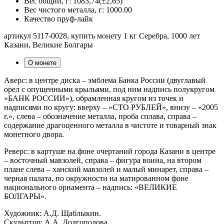
Вес общий, г:
1083,74(±2,65)
Вес чистого металла, г:
1000.00
Качество
пруф-лайк
артикул 5117-0028, купить монету 1 кг Серебра, 1000 лет
Казани, Великие Болгары
О монете
Аверс: в центре диска – эмблема Банка России (двуглавый
орел с опущенными крыльями, под ним надпись полукругом
«БАНК РОССИИ»), обрамленная кругом из точек и
надписями по кругу: вверху – «СТО РУБЛЕЙ», внизу – «2005
г.», слева – обозначение металла, проба сплава, справа –
содержание драгоценного металла в чистоте и товарный знак
монетного двора.
Реверс: в картуше на фоне очертаний города Казани в центре
– восточный мавзолей, справа – фигура воина, на втором
плане слева – ханский мавзолей и малый минарет, справа –
черная палата, по окружности на матированном фоне
национального орнамента – надпись: «ВЕЛИКИЕ
БОЛГАРЫ».
Художник: А.Д. Щаблыкин.
Скульптор: А.А. Долгополова.