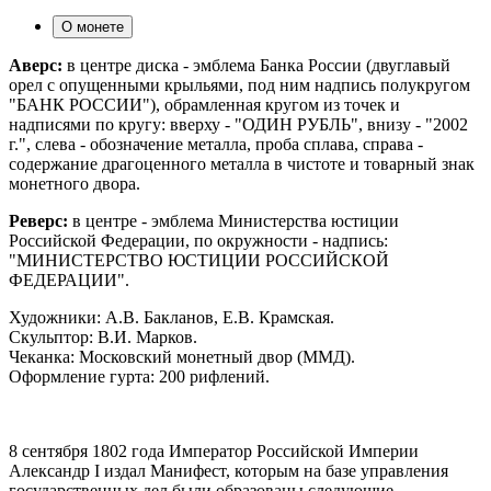
О монете
Аверс:
в центре диска - эмблема Банка России (двуглавый
орел с опущенными крыльями, под ним надпись полукругом
"БАНК РОССИИ"), обрамленная кругом из точек и
надписями по кругу: вверху - "ОДИН РУБЛЬ", внизу - "2002
г.", слева - обозначение металла, проба сплава, справа -
содержание драгоценного металла в чистоте и товарный знак
монетного двора.
Реверс:
в центре - эмблема Министерства юстиции
Российской Федерации, по окружности - надпись:
"МИНИСТЕРСТВО ЮСТИЦИИ РОССИЙСКОЙ
ФЕДЕРАЦИИ".
Художники: А.В. Бакланов, Е.В. Крамская.
Скульптор: В.И. Марков.
Чеканка: Московский монетный двор (ММД).
Оформление гурта: 200 рифлений.
8 сентября 1802 года Император Российской Империи
Александр I издал Манифест, которым на базе управления
государственных дел были образованы следующие