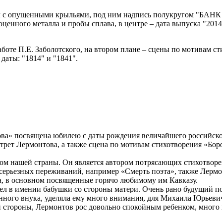
рел с опущенными крыльями, под ним надпись полукругом "БАНК
оценного металла и пробы сплава, в центре – дата выпуска "2014
боте П.Е. Заболотского, на втором плане – сцены по мотивам ст
 даты: "1814" и "1841".
ва» посвящена юбилею с даты рождения величайшего российског
ртрет Лермонтова, а также сцена по мотивам стихотворения «Бо
м нашей страны. Он является автором потрясающих стихотворен
серьезных переживаний, например «Смерть поэта», также Лермон
на, в основном посвященные горячо любимому им Кавказу.
л в имении бабушки со стороны матери. Очень рано будущий поэ
енного внука, уделяла ему много внимания, для Михаила Юрьеви
й стороны, Лермонтов рос довольно спокойным ребенком, много