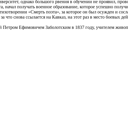
верситет, однако большого рвения в обучении не проявил, про
ета, начал получать военное образование, которое успешно получ
ихотворении «Смерть поэта», за которое он был осужден и сосла
за что снова ссылается на Кавказ, на этот раз в место боевых д
 Петром Ефимовичем Заболотским в 1837 году, учителем живопи