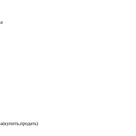
ва
а(купить,продать)