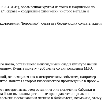
 РОССИИ"), обрамленная кругом из точек и надписями по
 г.", справа – содержание химически чистого металла и
ихотворения "Бородино": слева два беседующих солдата, вдали
о поэта, оставившего неизгладимый след в культуре нашей
родино». Купить монету «200-летие со дня рождения М.Ю.
ий, относящихся как к историческим событиям, например
тов является автором классического произведение в прозе –
т потерял мать, отец оставил его на попечение бабушки и
ча были выписаны различные преподаватели, однако он не
 времени посвящавшим чтению в библиотеке, возможно, этому