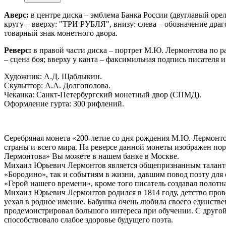
Аверс:
в центре диска – эмблема Банка России (двуглавый о
кругу – вверху: "ТРИ РУБЛЯ", внизу: слева – обозначение драг
товарный знак монетного двора.
Реверс:
в правой части диска – портрет М.Ю. Лермонтова по ра
– сцена боя; вверху у канта – факсимильная подпись писателя и
Художник: А.Д. Щаблыкин.
Скульптор: А.А. Долгополова.
Чеканка: Санкт-Петербургский монетный двор (СПМД).
Оформление гурта: 300 рифлений.
Серебряная монета «200-летие со дня рождения М.Ю. Лермонто
страны и всего мира. На реверсе данной монеты изображен по
Лермонтова» Вы можете в нашем банке в Москве.
Михаил Юрьевич Лермонтов является общепризнанным таланто
«Бородино», так и событиям в жизни, давшим повод поэту для 
«Герой нашего времени», кроме того писатель создавал полот
Михаил Юрьевич Лермонтов родился в 1814 году, детство прове
уехал в родное имение. Бабушка очень любила своего единств
продемонстрировал большого интереса при обучении. С друго
способствовало слабое здоровье будущего поэта.