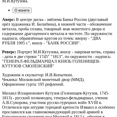
М.И.Кутузова.
О монете
Аверс:
В центре диска - эмблема Банка России (двуглавый
орёл художника И. Билибина), в нижней части - обозначение
металла, проба сплава, товарный знак монетного двора и
содержание драгоценного металла в чистоте. По окружности
надписи, обрамлённые кругом из точек: вверху - "ДВА
РУБЛЯ 1995 г.", внизу - "БАНК РОССИИ".
Реверс:
Портрет М.И.Кутузова, внизу - лавровая ветвь, справа
- даты в две строки "1745" "1813", по окружности - надпись:
"ГЕНЕРАЛ-ФЕЛЬДМАРШАЛ КНЯЗЬ ГОЛЕНИЩЕВ-
КУТУЗОВ СМОЛЕНСКИЙ"
Художник и скульптор: И.И.Копыткин.
Чеканка: Московский монетный двор (ММД).
Оформление гурта: 195 рифлений.
Михаил Илларионович Кутузов (Голенищев-Кутузов, 1745-
1813) - русский полководец, генерал-фельдмаршал, ученик
А.В.Суворова, участник русско-турецких войн XVIII в.
Отличился при штурме турецкой крепости Измаил и особенно
прославился как главнокомандующий русской армией в
Бородинском сражении под Москвой в 1812 г., обратив в