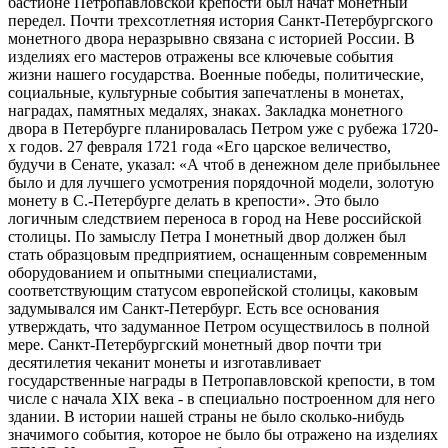
бастионе Петропавловской крепости был начат монетный
передел. Почти трехсотлетняя история Санкт-Петербургского
монетного двора неразрывно связана с историей России. В
изделиях его мастеров отражены все ключевые события
жизни нашего государства. Военные победы, политические,
социальные, культурные события запечатлены в монетах,
наградах, памятных медалях, знаках. Закладка монетного
двора в Петербурге планировалась Петром уже с рубежа 1720-
х годов. 27 февраля 1721 года «Его царское величество,
будучи в Сенате, указал: «А чтоб в денежном деле прибыльнее
было и для лучшего усмотрения порядочной модели, золотую
монету в С.-Петербурге делать в крепости». Это было
логичным следствием переноса в город на Неве российской
столицы. По замыслу Петра I монетный двор должен был
стать образцовым предприятием, оснащенным современным
оборудованием и опытными специалистами,
соответствующим статусом европейской столицы, каковым
задумывался им Санкт-Петербург. Есть все основания
утверждать, что задуманное Петром осуществилось в полной
мере. Санкт-Петербургский монетный двор почти три
десятилетия чеканит монеты и изготавливает
государственные награды в Петропавловской крепости, в том
числе с начала XIX века - в специально построенном для него
здании. В истории нашей страны не было сколько-нибудь
значимого события, которое не было бы отражено на изделиях