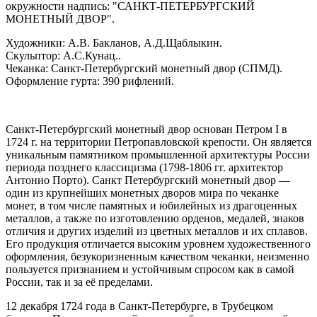
окружности надпись: "САНКТ-ПЕТЕРБУРГСКИЙ
МОНЕТНЫЙ ДВОР".
Художники: А.В. Бакланов, А.Д.Щаблыкин.
Скульптор: А.С.Кунац..
Чеканка: Санкт-Петербургский монетный двор (СПМД).
Оформление гурта: 390 рифлений.
Санкт-Петербургский монетный двор основан Петром I в
1724 г. на территории Петропавловской крепости. Он является
уникальным памятником промышленной архитектуры России
периода позднего классицизма (1798-1806 гг. архитектор
Антонио Порто). Санкт Петербургский монетный двор —
один из крупнейших монетных дворов мира по чеканке
монет, в том числе памятных и юбилейных из драгоценных
металлов, а также по изготовлению орденов, медалей, знаков
отличия и других изделий из цветных металлов и их сплавов.
Его продукция отличается высоким уровнем художественного
оформления, безукоризненным качеством чеканки, неизменно
пользуется признанием и устойчивым спросом как в самой
России, так и за её пределами.
12 декабря 1724 года в Санкт-Петербурге, в Трубецком