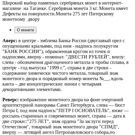
Широкий выбор памятных серебряных монет в интернет-
магазине на Таганке. Серебряная монета 3 кг. Монета имеет
Дефекты на поверхности.Монета 275 лет Питерскому
монетному двору
О монете
Аверс:
в центре - эмблема Банка России (двуглавый орел с
опущенными крыльями, под ним - надпись полукругом
"БАНК РОССИИ"), обрамленная кругом из точек и
надписями, вверху - номинал: "ДВЕСТИ РУБЛЕЙ", внизу:
слева - обозначения драгоценного металла и пробы сплава, в
центре - год выпуска "1999 г.", справа в две строки -
содержание химически чистого металла, товарный знак
монетного двора и порядковый номер монеты №__, вдоль
канта – две концентрические линии с четырьмя
декоративными элементами.
Реверс:
изображение монетного двора на фоне очертаний
архитектурной панорамы Санкт Петербурга, слева — бюст
Петра I, под ним надпись:"ПЕТР I ОСНОВАТЕЛЬ", ниже —
россыпь старинных и современных монет, справа — дата в
две строки::"275 ЛЕТ", знак ордена "За заслуги перед
Отечеством", товарный знак монетного двора "СПМД",
вверху — летящий ангел Петропавловского собора,по