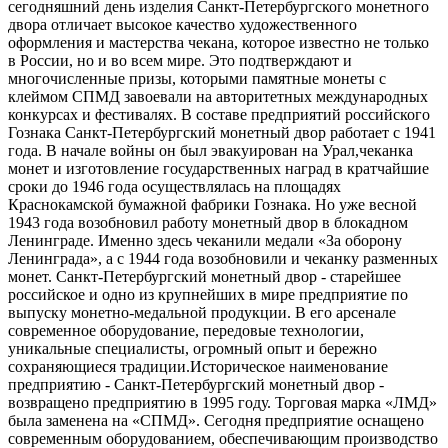
сегодняшний день изделия Санкт-Петербургского монетного
двора отличает высокое качество художественного
оформления и мастерства чекана, которое известно не только
в России, но и во всем мире. Это подтверждают и
многочисленные призы, которыми памятные монеты с
клеймом СПМД завоевали на авторитетных международных
конкурсах и фестивалях. В составе предприятий российского
Гознака Санкт-Петербургский монетный двор работает с 1941
года. В начале войны он был эвакуирован на Урал,чеканка
монет и изготовление государственных наград в кратчайшие
сроки до 1946 года осуществлялась на площадях
Краснокамской бумажной фабрики Гознака. Но уже весной
1943 года возобновил работу монетный двор в блокадном
Ленинграде. Именно здесь чеканили медали «За оборону
Ленинграда», а с 1944 года возобновили и чеканку разменных
монет. Санкт-Петербургский монетный двор - старейшее
российское и одно из крупнейших в мире предприятие по
выпуску монетно-медальной продукции. В его арсенале
современное оборудование, передовые технологии,
уникальные специалисты, огромный опыт и бережно
сохраняющиеся традиции.Историческое наименование
предприятию - Санкт-Петербургский монетный двор -
возвращено предприятию в 1995 году. Торговая марка «ЛМД»
была заменена на «СПМД». Сегодня предприятие оснащено
современным оборудованием, обеспечивающим производство