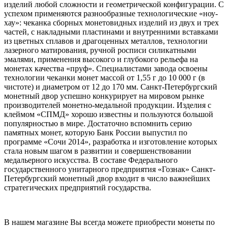
изделий любой сложности и геометрической конфигурации. С
успехом применяются разнообразные технологические «ноу-
хау»: чеканка сборных монетовидных изделий из двух и трех
частей, с накладными пластинами и внутренними вставками
из цветных сплавов и драгоценных металлов, технологии
лазерного матирования, ручной росписи силикатными
эмалями, применения высокого и глубокого рельефа на
монетах качества «пруф». Специалистами завода освоены
технологии чеканки монет массой от 1,55 г до 10 000 г (в
чистоте) и диаметром от 12 до 170 мм. Санкт-Петербургский
монетный двор успешно конкурирует на мировом рынке
производителей монетно-медальной продукции. Изделия с
клеймом «СПМД» хорошо известны и пользуются большой
популярностью в мире. Достаточно вспомнить серию
памятных монет, которую Банк России выпустил по
программе «Сочи 2014», разработка и изготовление которых
стала новым шагом в развитии и совершенствовании
медальерного искусства. В составе Федерального
государственного унитарного предприятия «Гознак» Санкт-
Петербургский монетный двор входит в число важнейших
стратегических предприятий государства.
В нашем магазине Вы всегда можете приобрести монеты по