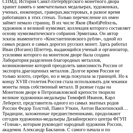
СПМД. История Санкт-Петербургского монетного двора
хранит память о замечательных медальерах, художниках,
ученых, инженерах, граверах,мастеровых, в разное время
работавших в этих стенах. Только перечисление их имен
займет немало страниц. В их числе Яков (Якоб)Рейхель,
художник и великий нумизмат, коллекция которого составляет
основу нумизматического собрания Эрмитажа. Он автор
эскиза знаменитого «Константиновского рубля», одной из
самых редких и самых дорогих русских монет. Здесь работал
Иван (Иоганн) Шлеттер, выдающийся ученый и организатор,
усилиями которого на монетном дворе была создана
Лаборатория разделения благородных металлов,
возникновение которой преодолеть зависимость России от
экспорта драгоценных металлов. Долгое время Россия не
только золото, серебро, но и медь покупала за границей. Но к
концу XVIII столетия Россия стала использовать для чеканки
монеты лишь собственный металл. В разные годы на
Монетном дворе в Петропавловской крепости творили
великие художники-медальеры Тимофей Иванов, Карл
Леберехт, представитель одного из самых знатных родов
России Федор Толстой, Павел Уткин, Антон Васютинский…
Традиции, заложенные предшественниками, продолжают
сегодня художники-медальеры Дизайнерского центра ФГУП
«Гознак», которым руководит народный художник России,
академик Александр Бакланов. С самого начала и по