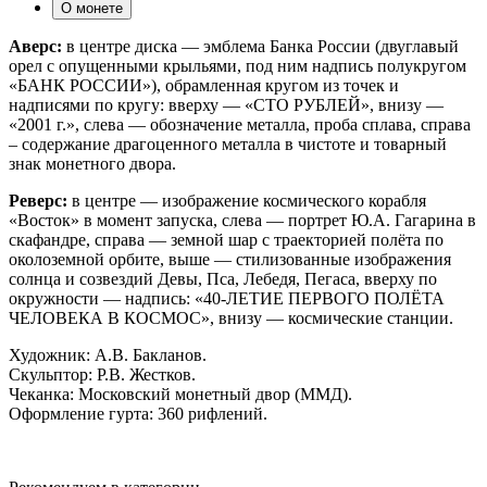
О монете
Аверс:
в центре диска — эмблема Банка России (двуглавый
орел с опущенными крыльями, под ним надпись полукругом
«БАНК РОССИИ»), обрамленная кругом из точек и
надписями по кругу: вверху — «СТО РУБЛЕЙ», внизу —
«2001 г.», слева — обозначение металла, проба сплава, справа
– содержание драгоценного металла в чистоте и товарный
знак монетного двора.
Реверс:
в центре — изображение космического корабля
«Восток» в момент запуска, слева — портрет Ю.А. Гагарина в
скафандре, справа — земной шар с траекторией полёта по
околоземной орбите, выше — стилизованные изображения
солнца и созвездий Девы, Пса, Лебедя, Пегаса, вверху по
окружности — надпись: «40-ЛЕТИЕ ПЕРВОГО ПОЛЁТА
ЧЕЛОВЕКА В КОСМОС», внизу — космические станции.
Художник: А.В. Бакланов.
Скульптор: Р.В. Жестков.
Чеканка: Московский монетный двор (ММД).
Оформление гурта: 360 рифлений.