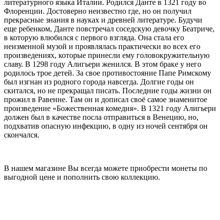
литературного языка Италии. Родился Данте в 1321 году во
Флоренции. Достоверно неизвестно где, но он получил
прекрасные знания в науках и древней литературе. Будучи
еще ребенком, Данте повстречал соседскую девочку Беатриче,
в которую влюбился с первого взгляда. Она стала его
неизменной музой и проявлялась практически во всех его
произведениях, которые принесли ему головокружительную
славу. В 1298 году Алигьери женился. В этом браке у него
родилось трое детей. За свое противостояние Папе Римскому
был изгнан из родного города навсегда. Долгие годы он
скитался, но не прекращал писать. Последние годы жизни он
прожил в Равенне. Там он и дописал своё самое знаменитое
произведение «Божественная комедия». В 1321 году Алигьери
должен был в качестве посла отправиться в Венецию, но,
подхватив опасную инфекцию, в одну из ночей сентября он
скончался.
В нашем магазине Вы всегда можете приобрести монеты по
выгодной цене и пополнить свою коллекцию.