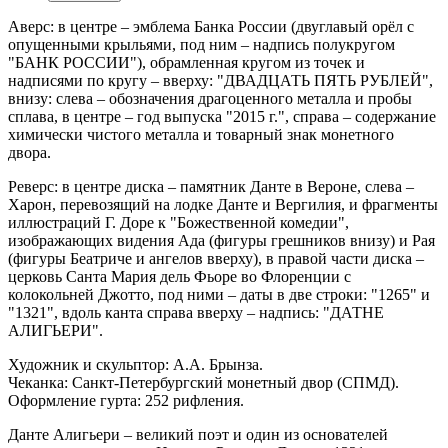
Аверс: в центре – эмблема Банка России (двуглавый орёл с
опущенными крыльями, под ним – надпись полукругом
"БАНК РОССИИ"), обрамленная кругом из точек и
надписями по кругу – вверху: "ДВАДЦАТЬ ПЯТЬ РУБЛЕЙ",
внизу: слева – обозначения драгоценного металла и пробы
сплава, в центре – год выпуска "2015 г.", справа – содержание
химически чистого металла и товарный знак монетного
двора.
Реверс: в центре диска – памятник Данте в Вероне, слева –
Харон, перевозящий на лодке Данте и Вергилия, и фрагменты
иллюстраций Г. Доре к "Божественной комедии",
изображающих видения Ада (фигуры грешников внизу) и Рая
(фигуры Беатриче и ангелов вверху), в правой части диска –
церковь Санта Мария дель Фьоре во Флоренции с
колокольней Джотто, под ними – даты в две строки: "1265" и
"1321", вдоль канта справа вверху – надпись: "ДАТНЕ
АЛИГЬЕРИ".
Художник и скульптор: А.А. Брынза.
Чеканка: Санкт-Петербургский монетный двор (СПМД).
Оформление гурта: 252 рифления.
Данте Алигьери – великий поэт и один из основателей