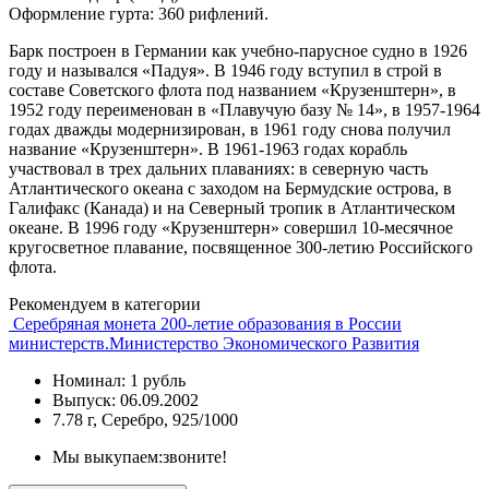
Оформление гурта: 360 рифлений.
Барк построен в Германии как учебно-парусное судно в 1926
году и назывался «Падуя». В 1946 году вступил в строй в
составе Советского флота под названием «Крузенштерн», в
1952 году переименован в «Плавучую базу № 14», в 1957-1964
годах дважды модернизирован, в 1961 году снова получил
название «Крузенштерн». В 1961-1963 годах корабль
участвовал в трех дальних плаваниях: в северную часть
Атлантического океана с заходом на Бермудские острова, в
Галифакс (Канада) и на Северный тропик в Атлантическом
океане. В 1996 году «Крузенштерн» совершил 10-месячное
кругосветное плавание, посвященное 300-летию Российского
флота.
Рекомендуем в категории
Серебряная монета 200-летие образования в России
министерств.Министерство Экономического Развития
Номинал: 1 рубль
Выпуск: 06.09.2002
7.78 г, Серебро, 925/1000
Мы выкупаем:
звоните!