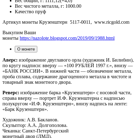
Вес общий, г:
1111,12(+4,0)
Вес чистого металла, г:
1000.00
Качество
пруф
Артикул монеты Крузенштерн 5117-0011, www.ricgold.com
Выкупим Ваши
монеты
https://nazolote.blogspot.com/2019/09/1988.html
О монете
Аверс:
изображение двуглавого орла (художник И. Билибин),
по кругу надписи: вверху — «100 РУБЛЕЙ 1997 г.», внизу —
«БАНК РОССИИ». В нижней части — обозначение металла,
проба сплава, содержание драгоценного металла в чистоте и
товарный знак монетного двора.
Реверс:
изображение барка «Крузенштерн» с носовой части,
справа вверху — портрет И.Ф. Крузенштерна с надписью
полукругом «И.Ф. Крузенштерн», внизу надпись на ленте:
«Барк Крузенштерн».
Художник: А.В. Бакланов.
Скульптор: А.А. Долгополова.
Чеканка: Санкт-Петербургский
монетный двор (ЛМД).