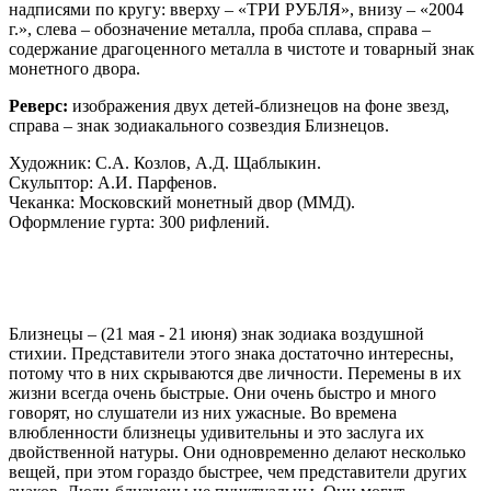
надписями по кругу: вверху – «ТРИ РУБЛЯ», внизу – «2004
г.», слева – обозначение металла, проба сплава, справа –
содержание драгоценного металла в чистоте и товарный знак
монетного двора.
Реверс:
изображения двух детей-близнецов на фоне звeзд,
справа – знак зодиакального созвездия Близнецов.
Художник: С.А. Козлов, А.Д. Щаблыкин.
Скульптор: А.И. Парфенов.
Чеканка: Московский монетный двор (ММД).
Оформление гурта: 300 рифлений.
Близнецы – (21 мая - 21 июня) знак зодиака воздушной
стихии. Представители этого знака достаточно интересны,
потому что в них скрываются две личности. Перемены в их
жизни всегда очень быстрые. Они очень быстро и много
говорят, но слушатели из них ужасные. Во времена
влюбленности близнецы удивительны и это заслуга их
двойственной натуры. Они одновременно делают несколько
вещей, при этом гораздо быстрее, чем представители других