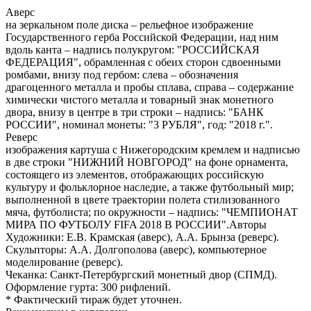
Аверс
на зеркальном поле диска – рельефное изображение
Государственного герба Российской Федерации, над ним
вдоль канта – надпись полукругом: "РОССИЙСКАЯ
ФЕДЕРАЦИЯ", обрамленная с обеих сторон сдвоенными
ромбами, внизу под гербом: слева – обозначения
драгоценного металла и пробы сплава, справа – содержание
химически чистого металла и товарный знак монетного
двора, внизу в центре в три строки – надпись: "БАНК
РОССИИ", номинал монеты: "3 РУБЛЯ", год: "2018 г.".
Реверс
изображения картуша с Нижегородским кремлем и надписью
в две строки "НИЖНИЙ НОВГОРОД" на фоне орнамента,
состоящего из элементов, отображающих российскую
культуру и фольклорное наследие, а также футбольный мир;
выполненной в цвете траектории полета стилизованного
мяча, футболиста; по окружности – надпись: "ЧЕМПИОНАТ
МИРА ПО ФУТБОЛУ FIFA 2018 В РОССИИ".Авторы
Художники: Е.В. Крамская (аверс), А.А. Брынза (реверс).
Скульпторы: А.А. Долгополова (аверс), компьютерное
моделирование (реверс).
Чеканка: Санкт-Петербургский монетный двор (СПМД).
Оформление гурта: 300 рифлений.
* Фактический тираж будет уточнен.