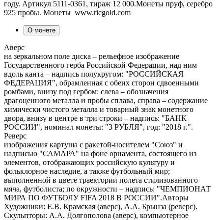
году. Артикул 5111-0361, тираж 12 000.Монеты пруф, серебро
925 пробы. Монеты www.ricgold.com
О монете
Аверс
на зеркальном поле диска – рельефное изображение
Государственного герба Российской Федерации, над ним
вдоль канта – надпись полукругом: "РОССИЙСКАЯ
ФЕДЕРАЦИЯ", обрамленная с обеих сторон сдвоенными
ромбами, внизу под гербом: слева – обозначения
драгоценного металла и пробы сплава, справа – содержание
химически чистого металла и товарный знак монетного
двора, внизу в центре в три строки – надпись: "БАНК
РОССИИ", номинал монеты: "3 РУБЛЯ", год: "2018 г.".
Реверс
изображения картуша с ракетой-носителем "Союз" и
надписью "САМАРА" на фоне орнамента, состоящего из
элементов, отображающих российскую культуру и
фольклорное наследие, а также футбольный мир;
выполненной в цвете траектории полета стилизованного
мяча, футболиста; по окружности – надпись: "ЧЕМПИОНАТ
МИРА ПО ФУТБОЛУ FIFA 2018 В РОССИИ".Авторы
Художники: Е.В. Крамская (аверс), А.А. Брынза (реверс).
Скульпторы: А.А. Долгополова (аверс), компьютерное