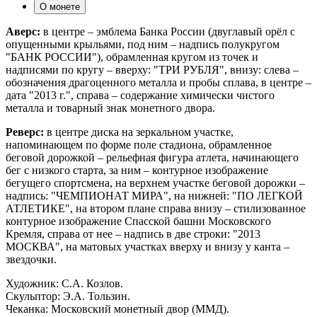
О монете
Аверс:
в центре – эмблема Банка России (двуглавый орёл с
опущенными крыльями, под ним – надпись полукругом
"БАНК РОССИИ"), обрамленная кругом из точек и
надписями по кругу – вверху: "ТРИ РУБЛЯ", внизу: слева –
обозначения драгоценного металла и пробы сплава, в центре –
дата "2013 г.", справа – содержание химически чистого
металла и товарный знак монетного двора.
Реверс:
в центре диска на зеркальном участке,
напоминающем по форме поле стадиона, обрамленное
беговой дорожкой – рельефная фигура атлета, начинающего
бег с низкого старта, за ним – контурное изображение
бегущего спортсмена, на верхнем участке беговой дорожки –
надпись: "ЧЕМПИОНАТ МИРА", на нижней: "ПО ЛЕГКОЙ
АТЛЕТИКЕ", на втором плане справа внизу – стилизованное
контурное изображение Спасской башни Московского
Кремля, справа от нее – надпись в две строки: "2013
МОСКВА", на матовых участках вверху и внизу у канта –
звездочки.
Художник: С.А. Козлов.
Скульптор: Э.А. Тользин.
Чеканка: Московский монетный двор (ММД).