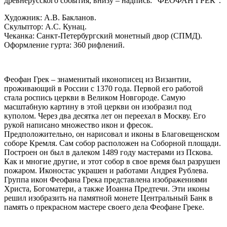
древнерусского события, внизу – надпись: "ФЕОФАН ГРЕК".
Художник: А.В. Бакланов.
Скульптор: А.С. Кунац.
Чеканка: Санкт-Петербургский монетный двор (СПМД).
Оформление гурта: 360 рифлений.
Феофан Грек – знаменитый иконописец из Византии,
проживающий в России с 1370 года. Первой его работой
стала роспись церкви в Великом Новгороде. Самую
масштабную картину в этой церкви он изобразил под
куполом. Через два десятка лет он переехал в Москву. Его
рукой написано множество икон и фресок.
Предположительно, он нарисовал и иконы в Благовещенском
соборе Кремля. Сам собор расположен на Соборной площади.
Построен он был в далеком 1489 году мастерами из Пскова.
Как и многие другие, и этот собор в свое время был разрушен
пожаром. Иконостас украшен и работами Андрея Рублева.
Группа икон Феофана Грека представлена изображениями
Христа, Богоматери, а также Иоанна Предтечи. Эти иконы
решил изобразить на памятной монете Центральный Банк в
память о прекрасном мастере своего дела Феофане Греке.