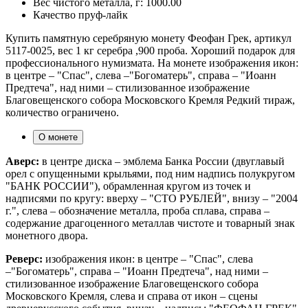
Вес чистого металла, г:
1000.00
Качество
пруф-лайк
Купить памятную серебряную монету Феофан Грек, артикул
5117-0025, вес 1 кг серебра ,900 проба. Хороший подарок для
профессионального нумизмата. На монете изображения икон:
в центре – "Спас", слева –"Богоматерь", справа – "Иоанн
Предтеча", над ними – стилизованное изображение
Благовещенского собора Московского Кремля Редкий тираж,
количество ограничено.
О монете
Аверс:
в центре диска – эмблема Банка России (двуглавый
орел с опущенными крыльями, под ним надпись полукругом
"БАНК РОССИИ"), обрамленная кругом из точек и
надписями по кругу: вверху – "СТО РУБЛЕЙ", внизу – "2004
г.", слева – обозначение металла, проба сплава, справа –
содержание драгоценного металлав чистоте и товарный знак
монетного двора.
Реверс:
изображения икон: в центре – "Спас", слева
–"Богоматерь", справа – "Иоанн Предтеча", над ними –
стилизованное изображение Благовещенского собора
Московского Кремля, слева и справа от икон – сцены