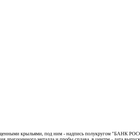
пущенными крыльями, под ним - надпись полукругом "БАНК РОСС
драгоценного металла и пробы сплава, в центре - дата выпуска 