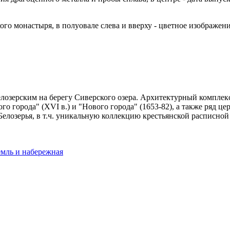
го монастыря, в полуовале слева и вверху - цветное изображен
озерским на берегу Сиверского озера. Архитектурный комплекс
ого города" (XVI в.) и "Нового города" (1653-82), а также ряд 
Белозерья, в т.ч. уникальную коллекцию крестьянской расписно
емль и набережная