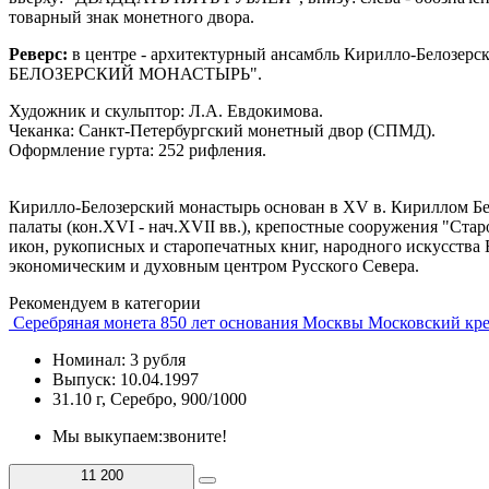
товарный знак монетного двора.
Реверс:
в центре - архитектурный ансамбль Кирилло-Белозерско
БЕЛОЗЕРСКИЙ МОНАСТЫРЬ".
Художник и скульптор: Л.А. Евдокимова.
Чеканка: Санкт-Петербургский монетный двор (СПМД).
Оформление гурта: 252 рифления.
Кирилло-Белозерский монастырь основан в XV в. Кириллом Бел
палаты (кон.XVI - нач.XVII вв.), крепостные сооружения "Стар
икон, рукописных и старопечатных книг, народного искусства 
экономическим и духовным центром Русского Севера.
Рекомендуем в категории
Серебряная монета 850 лет основания Москвы Московский кр
Номинал: 3 рубля
Выпуск: 10.04.1997
31.10 г, Серебро, 900/1000
Мы выкупаем:
звоните!
11 200