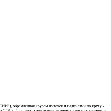
ИИ"), обрамленная кругом из точек и надписями по кругу -
"2010 г.", справа - содержание химически чистого металла и