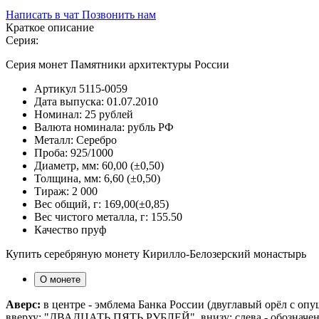
Написать в чат
Позвонить нам
Краткое описание
Серия:
Серия монет Памятники архитектуры России
Артикул
5115-0059
Дата выпуска:
01.07.2010
Номинал:
25 рублей
Валюта номинала:
рубль РФ
Металл:
Серебро
Проба:
925/1000
Диаметр, мм:
60,00 (±0,50)
Толщина, мм:
6,60 (±0,50)
Тираж:
2 000
Вес общий, г:
169,00(±0,85)
Вес чистого металла, г:
155.50
Качество
пруф
Купить серебряную монету Кирилло-Белозерский монастырь
О монете
Аверс:
в центре - эмблема Банка России (двуглавый орёл с о
вверху: "ДВАДЦАТЬ ПЯТЬ РУБЛЕЙ", внизу: слева - обозначения 