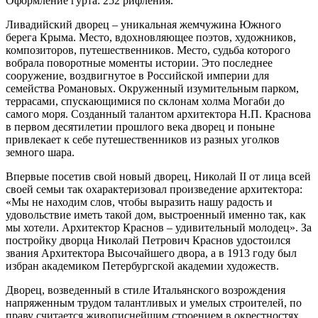
Оформление гурта: 252 рифления.
Ливадийский дворец – уникальная жемчужина Южного
берега Крыма. Место, вдохновляющее поэтов, художников,
композиторов, путешественников. Место, судьба которого
вобрала поворотные моменты истории. Это последнее
сооружение, воздвигнутое в Российской империи для
семейства Романовых. Окруженный изумительным парком,
террасами, спускающимися по склонам холма Могаби до
самого моря. Созданный талантом архитектора Н.П. Краснова
в первом десятилетии прошлого века дворец и поныне
привлекает к себе путешественников из разных уголков
земного шара.
Впервые посетив свой новый дворец, Николай ΙΙ от лица всей
своей семьи так охарактеризовал произведение архитектора:
«Мы не находим слов, чтобы выразить нашу радость и
удовольствие иметь такой дом, выстроенный именно так, как
мы хотели. Архитектор Краснов – удивительный молодец». За
постройку дворца Николай Петрович Краснов удостоился
звания Архитектора Высочайшего двора, а в 1913 году был
избран академиком Петербургской академии художеств.
Дворец, возведенный в стиле Итальянского возрождения
напряженным трудом талантливых и умелых строителей, по
праву считается живописнейшим строением в окрестностях