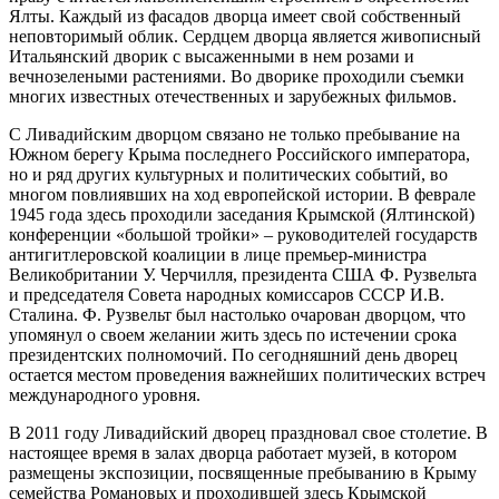
Ялты. Каждый из фасадов дворца имеет свой собственный
неповторимый облик. Сердцем дворца является живописный
Итальянский дворик с высаженными в нем розами и
вечнозелеными растениями. Во дворике проходили съемки
многих известных отечественных и зарубежных фильмов.
С Ливадийским дворцом связано не только пребывание на
Южном берегу Крыма последнего Российского императора,
но и ряд других культурных и политических событий, во
многом повлиявших на ход европейской истории. В феврале
1945 года здесь проходили заседания Крымской (Ялтинской)
конференции «большой тройки» – руководителей государств
антигитлеровской коалиции в лице премьер-министра
Великобритании У. Черчилля, президента США Ф. Рузвельта
и председателя Совета народных комиссаров СССР И.В.
Сталина. Ф. Рузвельт был настолько очарован дворцом, что
упомянул о своем желании жить здесь по истечении срока
президентских полномочий. По сегодняшний день дворец
остается местом проведения важнейших политических встреч
международного уровня.
В 2011 году Ливадийский дворец праздновал свое столетие. В
настоящее время в залах дворца работает музей, в котором
размещены экспозиции, посвященные пребыванию в Крыму
семейства Романовых и проходившей здесь Крымской