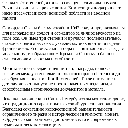
Славы трёх степеней, а ниже размещены символы памяти —
Вечный огонь и лавровые ветви. Композиция подчеркивает
идею преемственности воинской доблести и народной
памяти.
Сам орден Славы был учреждён в 1943 году и предназначался
для награждения солдат и сержантов за личное мужество на
поле боя. Он имел три степени и вручался последовательно,
становясь одним из самых уважаемых знаков отличия среди
фронтовиков. Его визуальный образ — пятиконечная звезда с
медальоном, изображающим Кремль и Спасскую башню —
стал символом героизма и стойкости.
Монета точно передаёт внешний вид награды, включая
различия между степенями: от золотого ордена I степени до
серебряных вариантов II и III степеней. Такое внимание к
деталям делает выпуск не просто памятным изделием, а
своеобразным историческим документом в металле.
Чеканка выполнена на Санкт-Петербургском монетном дворе,
что традиционно гарантирует высокий уровень исполнения.
Благодаря сочетанию художественной выразительности,
ограниченного тиража и исторической значимости, монета
«Орден Славы» занимает достойное место в современных
нумизматических коллекциях