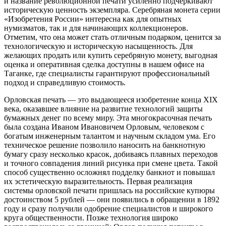
и название революционной печати усиленно подчеркивают
историческую ценность экземпляра. Серебряная монета серии
«Изобретения России» интересна как для опытных
нумизматов, так и для начинающих коллекционеров.
Отметим, что она может стать отличным подарком, ценится за
технологическую и историческую насыщенность. Для
желающих продать или купить серебряную монету, выгодная
оценка и оперативная сделка доступны в нашем офисе на
Таганке, где специалисты гарантируют профессиональный
подход и справедливую стоимость.
Орловская печать — это выдающееся изобретение конца XIX
века, оказавшее влияние на развитие технологий защиты
бумажных денег по всему миру. Эта многокрасочная печать
была создана Иваном Ивановичем Орловым, человеком с
богатым инженерным талантом и научным складом ума. Его
техническое решение позволило наносить на банкнотную
бумагу сразу несколько красок, добиваясь плавных переходов
и точного совпадения линий рисунка при смене цвета. Такой
способ существенно осложнял подделку банкнот и повышал
их эстетическую выразительность. Первая реализация
системы орловской печати пришлась на российские купюры
достоинством 5 рублей — они появились в обращении в 1892
году и сразу получили одобрение специалистов и широкого
круга общественности. Позже технология широко