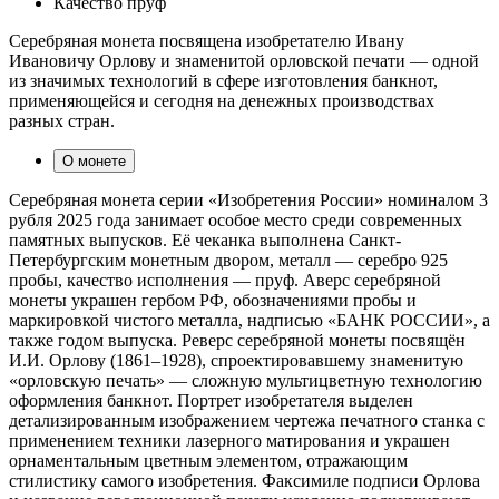
Качество
пруф
Серебряная монета посвящена изобретателю Ивану
Ивановичу Орлову и знаменитой орловской печати — одной
из значимых технологий в сфере изготовления банкнот,
применяющейся и сегодня на денежных производствах
разных стран.
О монете
Серебряная монета серии «Изобретения России» номиналом 3
рубля 2025 года занимает особое место среди современных
памятных выпусков. Её чеканка выполнена Санкт-
Петербургским монетным двором, металл — серебро 925
пробы, качество исполнения — пруф. Аверс серебряной
монеты украшен гербом РФ, обозначениями пробы и
маркировкой чистого металла, надписью «БАНК РОССИИ», а
также годом выпуска. Реверс серебряной монеты посвящён
И.И. Орлову (1861–1928), спроектировавшему знаменитую
«орловскую печать» — сложную мультицветную технологию
оформления банкнот. Портрет изобретателя выделен
детализированным изображением чертежа печатного станка с
применением техники лазерного матирования и украшен
орнаментальным цветным элементом, отражающим
стилистику самого изобретения. Факсимиле подписи Орлова