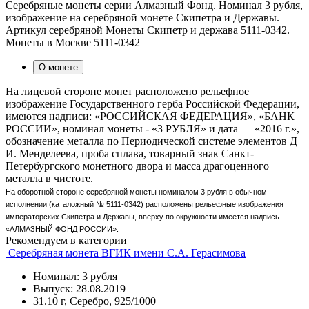
Серебряные монеты серии Алмазный Фонд. Номинал 3 рубля,
изображение на серебряной монете Скипетра и Державы.
Артикул серебряной Монеты Скипетр и держава 5111-0342.
Монеты в Москве 5111-0342
О монете
На лицевой стороне монет расположено рельефное
изображение Государственного герба Российской Федерации,
имеются надписи: «РОССИЙСКАЯ ФЕДЕРАЦИЯ», «БАНК
РОССИИ», номинал монеты - «3 РУБЛЯ» и дата — «2016 г.»,
обозначение металла по Периодической системе элементов Д
И. Менделеева, проба сплава, товарный знак Санкт-
Петербургского монетного двора и масса драгоценного
металла в чистоте.
На оборотной стороне серебряной монеты номиналом 3 рубля в обычном
исполнении (каталожный № 5111-0342) расположены
рельефные изображения
императорских Скипетра и Державы, вверху по окружности имеется надпись
«АЛМАЗНЫЙ ФОНД РОССИИ».
Рекомендуем в категории
Серебряная монета ВГИК имени С.А. Герасимова
Номинал: 3 рубля
Выпуск: 28.08.2019
31.10 г, Серебро, 925/1000