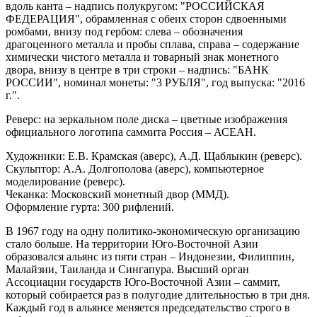
вдоль канта – надпись полукругом: "РОССИЙСКАЯ
ФЕДЕРАЦИЯ", обрамленная с обеих сторон сдвоенными
ромбами, внизу под гербом: слева – обозначения
драгоценного металла и пробы сплава, справа – содержание
химически чистого металла и товарный знак монетного
двора, внизу в центре в три строки – надпись: "БАНК
РОССИИ", номинал монеты: "3 РУБЛЯ", год выпуска: "2016
г.".
Реверс: на зеркальном поле диска – цветные изображения
официального логотипа саммита Россия – АСЕАН.
Художники: Е.В. Крамская (аверс), А.Д. Щаблыкин (реверс).
Скульптор: А.А. Долгополова (аверс), компьютерное
моделирование (реверс).
Чеканка: Московский монетный двор (ММД).
Оформление гурта: 300 рифлений.
В 1967 году на одну политико-экономическую организацию
стало больше. На территории Юго-Восточной Азии
образовался альянс из пяти стран – Индонезии, Филиппин,
Малайзии, Таиланда и Сингапура. Высший орган
Ассоциации государств Юго-Восточной Азии – саммит,
который собирается раз в полугодие длительностью в три дня.
Каждый год в альянсе меняется председательство строго в