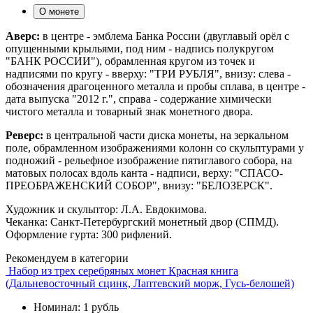
О монете
Аверс:
в центре - эмблема Банка России (двуглавый орёл с
опущенными крыльями, под ним - надпись полукругом
"БАНК РОССИИ"), обрамленная кругом из точек и
надписями по кругу - вверху: "ТРИ РУБЛЯ", внизу: слева -
обозначения драгоценного металла и пробы сплава, в центре -
дата выпуска "2012 г.", справа - содержание химически
чистого металла и товарный знак монетного двора.
Реверс:
в центральной части диска монеты, на зеркальном
поле, обрамленном изображениями колонн со скульптурами у
подножий - рельефное изображение пятиглавого собора, на
матовых полосах вдоль канта - надписи, верху: "СПАСО-
ПРЕОБРАЖЕНСКИЙ СОБОР", внизу: "БЕЛОЗЕРСК".
Художник и скульптор: Л.А. Евдокимова.
Чеканка: Санкт-Петербургский монетный двор (СПМД).
Оформление гурта: 300 рифлений.
Рекомендуем в категории
Набор из трех серебряных монет Красная книга
(Дальневосточный сцинк, Лаптевский морж, Гусь-белошей)
Номинал: 1 рубль