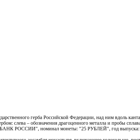
Государственного герба Российской Федерации, над ним вдоль
рбом: слева – обозначения драгоценного металла и пробы сплав
: "БАНК РОССИИ", номинал монеты: "25 РУБЛЕЙ", год выпуска: "
рхитектурного ансамбля монастыря, включающее колокольню, пост