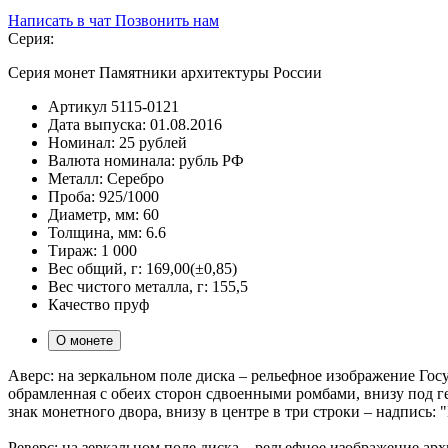
Написать в чат
Позвонить нам
Серия:
Серия монет Памятники архитектуры России
Артикул
5115-0121
Дата выпуска:
01.08.2016
Номинал:
25 рублей
Валюта номинала:
рубль РФ
Металл:
Серебро
Проба:
925/1000
Диаметр, мм:
60
Толщина, мм:
6.6
Тираж:
1 000
Вес общий, г:
169,00(±0,85)
Вес чистого металла, г:
155,5
Качество
пруф
О монете
Аверс: на зеркальном поле диска – рельефное изображение 
обрамленная с обеих сторон сдвоенными ромбами, внизу под ге
знак монетного двора, внизу в центре в три строки – надпись
Реверс: на зеркальном поле диска – рельефное изображение а