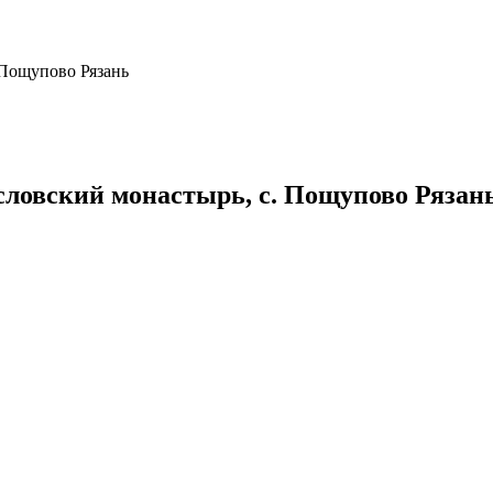
 Пощупово Рязань
словский монастырь, с. Пощупово Рязан