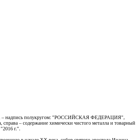
 канта – надпись полукругом: "РОССИЙСКАЯ ФЕДЕРАЦИЯ",
а, справа – содержание химически чистого металла и товарный
2016 г.".
роенную в начале ХХ века, собор святого апостола Иоанна