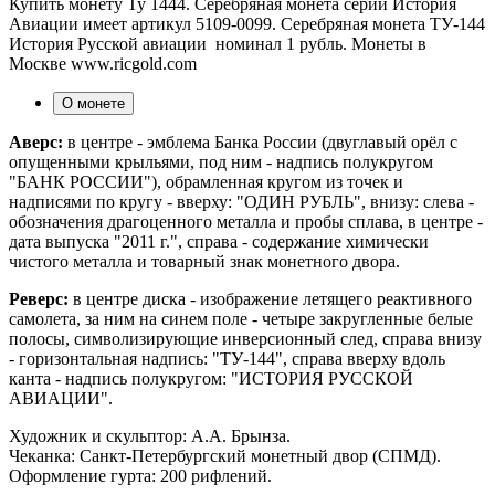
Купить монету Ту 1444. Серебряная монета серии История
Авиации имеет артикул 5109-0099. Серебряная монета ТУ-144
История Русской авиации номинал 1 рубль. Монеты в
Москве www.ricgold.com
О монете
Аверс:
в центре - эмблема Банка России (двуглавый орёл с
опущенными крыльями, под ним - надпись полукругом
"БАНК РОССИИ"), обрамленная кругом из точек и
надписями по кругу - вверху: "ОДИН РУБЛЬ", внизу: слева -
обозначения драгоценного металла и пробы сплава, в центре -
дата выпуска "2011 г.", справа - содержание химически
чистого металла и товарный знак монетного двора.
Реверс:
в центре диска - изображение летящего реактивного
самолета, за ним на синем поле - четыре закругленные белые
полосы, символизирующие инверсионный след, справа внизу
- горизонтальная надпись: "TУ-144", справа вверху вдоль
канта - надпись полукругом: "ИСТОРИЯ РУССКОЙ
АВИАЦИИ".
Художник и скульптор: А.А. Брынза.
Чеканка: Санкт-Петербургский монетный двор (СПМД).
Оформление гурта: 200 рифлений.