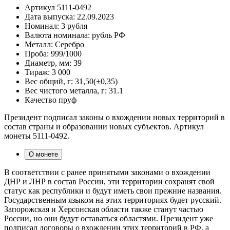
Артикул
5111-0492
Дата выпуска:
22.09.2023
Номинал:
3 рубля
Валюта номинала:
рубль РФ
Металл:
Серебро
Проба:
999/1000
Диаметр, мм:
39
Тираж:
3 000
Вес общий, г:
31,50(±0,35)
Вес чистого металла, г:
31.1
Качество
пруф
Президент подписал законы о вхождении новых территорий в
состав страны и образовании новых субъектов. Артикул
монеты 5111-0492.
О монете
В соответствии с ранее принятыми законами о вхождении
ДНР и ЛНР в состав России, эти территории сохранят свой
статус как республики и будут иметь свои прежние названия.
Государственным языком на этих территориях будет русский.
Запорожская и Херсонская области также станут частью
России, но они будут оставаться областями. Президент уже
подписал договоры о вхождении этих территорий в РФ, а