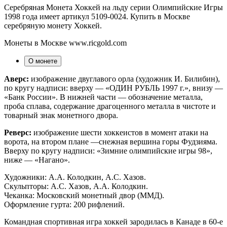
Серебряная Монета Хоккей на льду серии Олимпийские Игры
1998 года имеет артикул 5109-0024. Купить в Москве
серебряную монету Хоккей.
Монеты в Москве www.ricgold.com
О монете
Аверс:
изображение двуглавого орла (художник И. Билибин),
по кругу надписи: вверху — «ОДИН РУБЛЬ 1997 г.», внизу —
«Банк России». В нижней части — обозначение металла,
проба сплава, содержание драгоценного металла в чистоте и
товарный знак монетного двора.
Реверс:
изображение шести хоккеистов в момент атаки на
ворота, на втором плане —снежная вершина горы Фудзияма.
Вверху по кругу надписи: «Зимние олимпийские игры 98»,
ниже — «Нагано».
Художники: А.А. Колодкин, А.С. Хазов.
Скульпторы: А.С. Хазов, А.А. Колодкин.
Чеканка: Московский монетный двор (ММД).
Оформление гурта: 200 рифлений.
Командная спортивная игра хоккей зародилась в Канаде в 60-е