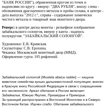
"БАНК РОССИИ"), обрамленная кругом из точек и
надписями по кругу - вверху: "ДВА РУБЛЯ", внизу: слева -
обозначения драгоценного металла и пробы сплава, в центре -
дата выпуска "2012 г.", справа - содержание химически
чистого металла и товарный знак монетного двора.
Реверс:
в центре диска монеты - рельефное изображение
забайкальского солонгоя, вверху у канта - надпись
полукругом: "ЗАБАЙКАЛЬСКИЙ СОЛОНГОЙ".
Художники: Е.В. Крамская.
Скульпторы: С.В. Ерохина.
Чеканка: Московский монетный двор (ММД).
Оформление гурта: 195 рифлений.
Забайкальский солонгой (Mustela altaica raddei) — хищное
животное семейства куньих дальневосточной популяции, внесен
в Красную книгу Российской Федерации в связи с сокращением
его численности. Ареал обитания в России включает
Забайкалье, Южную Якутию, Приамурье и Приморье.
За границей распространен в Восточной Монголии и в Северо-
Восточном Китае. Изучен слабо. Обитание забайкальского