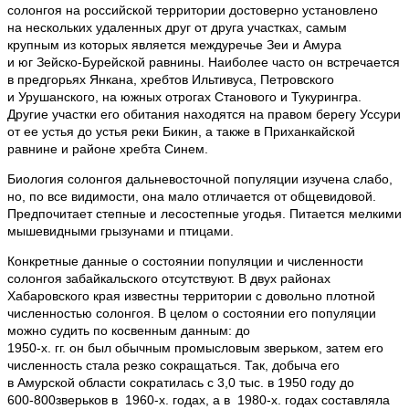
солонгоя на российской территории достоверно установлено
на нескольких удаленных друг от друга участках, самым
крупным из которых является междуречье Зеи и Амура
и юг Зейско-Бурейской равнины. Наиболее часто он встречается
в предгорьях Янкана, хребтов Ильтивуса, Петровского
и Урушанского, на южных отрогах Станового и Тукурингра.
Другие участки его обитания находятся на правом берегу Уссури
от ее устья до устья реки Бикин, а также в Приханкайской
равнине и районе хребта Синем.
Биология солонгоя дальневосточной популяции изучена слабо,
но, по все видимости, она мало отличается от общевидовой.
Предпочитает степные и лесостепные угодья. Питается мелкими
мышевидными грызунами и птицами.
Конкретные данные о состоянии популяции и численности
солонгоя забайкальского отсутствуют. В двух районах
Хабаровского края известны территории с довольно плотной
численностью солонгоя. В целом о состоянии его популяции
можно судить по косвенным данным: до
1950-х. гг. он был
обычным промысловым зверьком, затем его
численность стала резко сокращаться. Так, добыча его
в Амурской области сократилась с 3,0 тыс. в 1950 году до
600-800
зверьков в
1960-х.
годах, а в
1980-х.
годах составляла