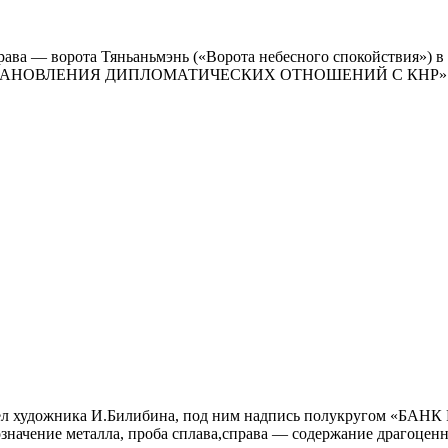
ава — ворота Тяньаньмэнь («Ворота небесного спокойствия») в
ки: «УСТАНОВЛЕНИЯ ДИПЛОМАТИЧЕСКИХ ОТНОШЕНИЙ С КНР». К
рёл художника И.Билибина, под ним надпись полукругом «БАНК
начение металла, проба сплава,справа — содержание драгоценно