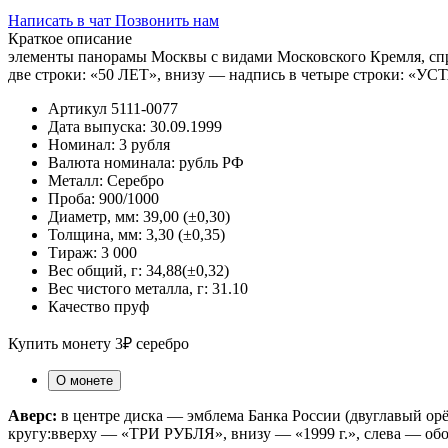
Написать в чат
Позвонить нам
Краткое описание
элементы панорамы Москвы с видами Московского Кремля, спр
две строки: «50 ЛЕТ», внизу — надпись в четыре стро
Артикул
5111-0077
Дата выпуска:
30.09.1999
Номинал:
3 рубля
Валюта номинала:
рубль РФ
Металл:
Серебро
Проба:
900/1000
Диаметр, мм:
39,00 (±0,30)
Толщина, мм:
3,30 (±0,35)
Тираж:
3 000
Вес общий, г:
34,88(±0,32)
Вес чистого металла, г:
31.10
Качество
пруф
Купить монету 3₽ серебро
О монете
Аверс:
в центре диска — эмблема Банка России (двуглавый о
кругу:вверху — «ТРИ РУБЛЯ», внизу — «1999 г.», слева — обоз