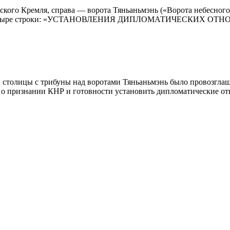
ого Кремля, справа — ворота Тяньаньмэнь («Ворота небесного 
сь в четыре строки: «УСТАНОВЛЕНИЯ ДИПЛОМАТИЧЕСКИХ ОТ
ей столицы с трибуны над воротами Тяньаньмэнь было провозгл
а о признании КНР и готовности установить дипломатические о