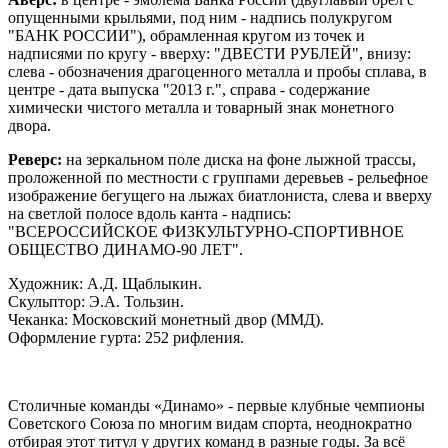
опущенными крыльями, под ним - надпись полукругом
"БАНК РОССИИ"), обрамленная кругом из точек и
надписями по кругу - вверху: "ДВЕСТИ РУБЛЕЙ", внизу:
слева - обозначения драгоценного металла и пробы сплава, в
центре - дата выпуска "2013 г.", справа - содержание
химически чистого металла и товарный знак монетного
двора.
Реверс:
на зеркальном поле диска на фоне лыжной трассы,
проложенной по местности с группами деревьев - рельефное
изображение бегущего на лыжах биатлониста, слева и вверху
на светлой полосе вдоль канта - надпись:
"ВСЕРОССИЙСКОЕ ФИЗКУЛЬТУРНО-СПОРТИВНОЕ
ОБЩЕСТВО ДИНАМО-90 ЛЕТ".
Художник: А.Д. Щаблыкин.
Скульптор: Э.А. Тользин.
Чеканка: Московский монетный двор (ММД).
Оформление гурта: 252 рифления.
Столичные команды «Динамо» - первые клубные чемпионы
Советского Союза по многим видам спорта, неоднократно
отбирая этот титул у других команд в разные годы. За всё